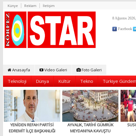
Künye
Reklam
İletişim
8 Ağustos 2026,
Facebook
Anasayfa
Video Galeri
Foto Galeri
Teknoloji
Dünya
Kültür
Tekno
Türkiye Gündem
YENİDEN REFAH PARTİSİ
AYVALIK, TARİHİ GÜMRÜK
SUS
EDREMİT İLÇE BAŞKANLIĞI
MEYDANI'NA KAVUŞTU