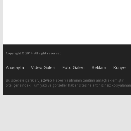
Copyright © 2014. All right reserved.
Anasayfa
Video Galeri
Foto Galeri
Reklam
Künye
Bu sitedeki içerikler,
Jettweb
Haber Yazılımının tanıtımı amaçlı eklemiştir.
Site içerisindeki Tüm yazı ve görseller haber sitesine aittir izinsiz kopyalana