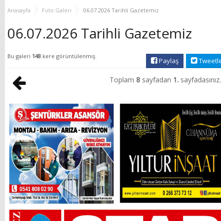
YENİ HİZMET BİNASI
Anasayfa
Foto Galeri
06.07.2026 Tarihli Gazetemiz
AÇILIYOR!
06.07.2026 Tarihli Gazetemiz
Bu galeri
148
kere görüntülenmiş.
Paylaş
Tweetl
Toplam
8
sayfadan
1.
sayfadasınız.