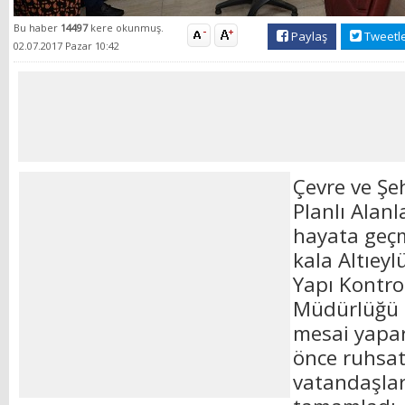
Bu haber
14497
kere okunmuş.
Paylaş
Tweetl
02.07.2017 Pazar 10:42
Çevre ve Şeh
Planlı Alan
hayata geçm
kala Altıeyl
Yapı Kontro
Müdürlüğü 
mesai yapa
önce ruhsat
vatandaşları