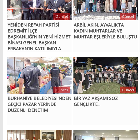
Güncel
Güncel
YENİDEN REFAH PARTİSİ
ARBİL AKIN, AYVALIK’TA
EDREMİT İLÇE
KADIN MUHTARLAR VE
BAŞKANLIĞI’NIN YENİ HİZMET
MUHTAR EŞLERİYLE BULUŞTU
BİNASI GENEL BAŞKAN
ERBAKAN’IN KATILIMIYLA
AÇILDI
Güncel
Güncel
BURHANİYE BELEDİYESİ'NDEN
BİR YAZ AKŞAMI SÖZ
GEÇİCİ PAZAR YERİNDE
GENÇLİKTE...
DÜZENLİ DENETİM