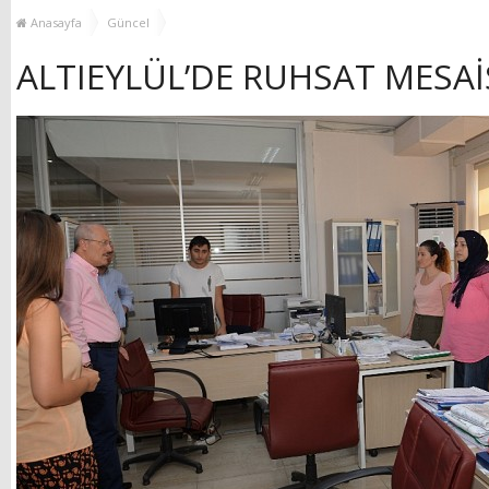
MUHTAR EŞLERİYLE
TOP
Anasayfa
Güncel
BULUŞTU
ALTIEYLÜL’DE RUHSAT MESAİ