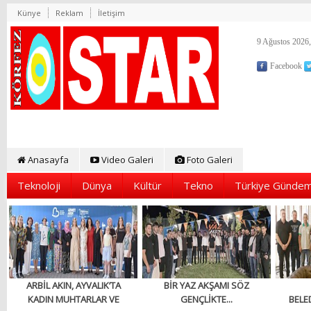
Künye
Reklam
İletişim
9 Ağustos 2026,
Facebook
Anasayfa
Video Galeri
Foto Galeri
Teknoloji
Dünya
Kültür
Tekno
Türkiye Gündem
ARBİL AKIN, AYVALIK’TA
BİR YAZ AKŞAMI SÖZ
KADIN MUHTARLAR VE
GENÇLİKTE...
BELED