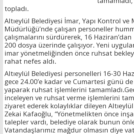
tamamladı,
topladı.
Altıeylül Belediyesi İmar, Yapı Kontrol ve
Müdürlüğü’nde çalışan personeller humma
çalışmalarını sürdürerek, 16 Haziran’dan
200 dosya üzerinde çalışıyor. Yeni uygul
imar yönetmeliğinden önce ruhsat bekle
rahat nefes aldı.
Altıeylül Belediyesi personelleri 16-30 Ha
gece 24.00’e kadar ve Cumartesi günü d
yaparak ruhsat işlemlerini tamamladı.Ge
inceleyen ve ruhsat verme işlemlerini ta
ziyaret ederek kolaylıklar dileyen Altıeyl
Zekai Kafaoğlu, “Yönetmelikten önce inşaat
talepler vardı, belediye olarak bunun önl
Vatandaşlarımız mağdur olmasın diye va