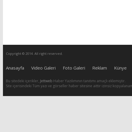
Copyright © 2014. All right reserved.
Anasayfa
Video Galeri
Foto Galeri
Reklam
Künye
Bu sitedeki içerikler,
Jettweb
Haber Yazılımının tanıtımı amaçlı eklemiştir.
Site içerisindeki Tüm yazı ve görseller haber sitesine aittir izinsiz kopyalana