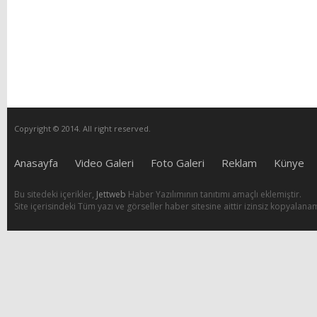
Copyright © 2014. All right reserved.
Anasayfa
Video Galeri
Foto Galeri
Reklam
Künye
Bu sitedeki içerikler,
Jettweb
Haber Yazılımının tanıtımı amaçlı eklemiştir.
Site içerisindeki Tüm yazı ve görseller haber sitesine aittir izinsiz kopyalana