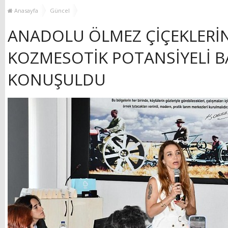
YENİ HİZMET BİNASI
Anasayfa
Güncel
AÇILIYOR!
ANADOLU ÖLMEZ ÇİÇEKLERİ
KOZMESOTİK POTANSİYELİ B
KONUŞULDU