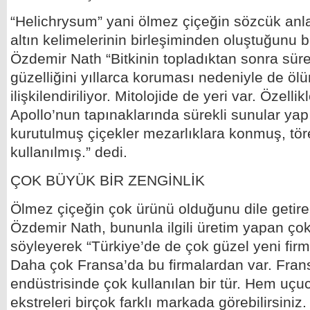
“Helichrysum” yani ölmez çiçeğin sözcük anl
altın kelimelerinin birleşiminden oluştuğunu b
Özdemir Nath “Bitkinin topladıktan sonra süre
güzelliğini yıllarca koruması nedeniyle de öl
ilişkilendiriliyor. Mitolojide de yeri var. Özell
Apollo’nun tapınaklarında sürekli sunular ya
kurutulmuş çiçekler mezarlıklara konmuş, tör
kullanılmış.” dedi.
ÇOK BÜYÜK BİR ZENGİNLİK
Ölmez çiçeğin çok ürünü olduğunu dile getire
Özdemir Nath, bununla ilgili üretim yapan ço
söyleyerek “Türkiye’de de çok güzel yeni fir
Daha çok Fransa’da bu firmalardan var. Fran
endüstrisinde çok kullanılan bir tür. Hem uç
ekstreleri birçok farklı markada görebilirsini