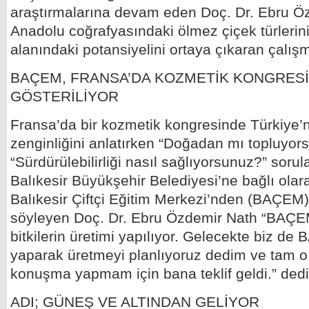
araştırmalarına devam eden Doç. Dr. Ebru Öz
Anadolu coğrafyasındaki ölmez çiçek türlerin
alanındaki potansiyelini ortaya çıkaran çalışm
BAÇEM, FRANSA’DA KOZMETİK KONGRES
GÖSTERİLİYOR
Fransa’da bir kozmetik kongresinde Türkiye’
zenginliğini anlatırken “Doğadan mı topluyor
“Sürdürülebilirliği nasıl sağlıyorsunuz?” sorul
Balıkesir Büyükşehir Belediyesi’ne bağlı olar
Balıkesir Çiftçi Eğitim Merkezi’nden (BAÇEM)
söyleyen Doç. Dr. Ebru Özdemir Nath “BAÇEM 
bitkilerin üretimi yapılıyor. Gelecekte biz de B
yaparak üretmeyi planlıyoruz dedim ve tam 
konuşma yapmam için bana teklif geldi.” dedi
ADI; GÜNEŞ VE ALTINDAN GELİYOR