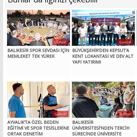
Güncel
Güncel
BALIKESİR SPOR SEVDASI İÇİN
BÜYÜKŞEHİR’DEN KEPSUT’A
MEMLEKET TEK YÜREK
KENT LOKANTASI VE DEV ALT
YAPI YATIRIMI
Güncel
Güncel
AYVALIK’TA ÖZEL BEDEN
BALIKESİR
EĞİTİMİ VE SPOR TESİSLERİNE
ÜNİVERSİTESİ’NDEN TERCİH
ORTAK DENETİM
SÜRECİNDE ÜNİVERSİTE