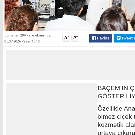
Bu haber
284
kere okunmuş.
Paylaş
Tweetl
05.07.2026 Pazar 16:10
BAÇEM’İN 
GÖSTERİLİ
Özellikle An
ölmez çiçek t
kozmetik ala
ortaya çıkara