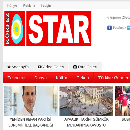
Künye
Reklam
İletişim
6 Ağustos 2026,
Facebook
Anasayfa
Video Galeri
Foto Galeri
Teknoloji
Dünya
Kültür
Tekno
Türkiye Gündem
YENİDEN REFAH PARTİSİ
AYVALIK, TARİHİ GÜMRÜK
SUS
EDREMİT İLÇE BAŞKANLIĞI
MEYDANI'NA KAVUŞTU