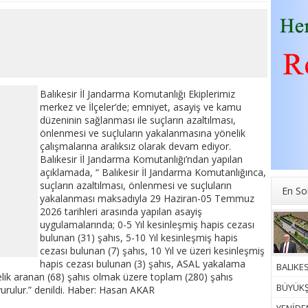
Balıkesir İl Jandarma Komutanlığı Ekiplerimiz
merkez ve İlçeler’de; emniyet, asayiş ve kamu
düzeninin sağlanması ile suçların azaltılması,
önlenmesi ve suçluların yakalanmasına yönelik
çalışmalarına aralıksız olarak devam ediyor.
Balıkesir İl Jandarma Komutanlığı’ndan yapılan
açıklamada, “ Balıkesir İl Jandarma Komutanlığınca,
suçların azaltılması, önlenmesi ve suçluların
En So
yakalanması maksadıyla 29 Haziran-05 Temmuz
2026 tarihleri arasında yapılan asayiş
uygulamalarında; 0-5 Yıl kesinleşmiş hapis cezası
bulunan (31) şahıs, 5-10 Yıl kesinleşmiş hapis
cezası bulunan (7) şahıs, 10 Yıl ve üzeri kesinleşmiş
hapis cezası bulunan (3) şahıs, ASAL yakalama
BALIKES
elik aranan (68) şahıs olmak üzere toplam (280) şahıs
BÜYÜKŞ
urulur.” denildi. Haber: Hasan AKAR