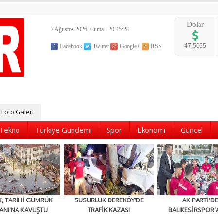
Dolar
7 Ağustos 2026, Cuma - 20:45:30
47.5055
Facebook
Twitter
Google+
RSS
Foto Galeri
Tekno
Türkiye Gündemi
Spor
Ekonomi
Güncel
K, TARİHİ GÜMRÜK
SUSURLUK DEREKÖY’DE
AK PARTİ'D
ANI'NA KAVUŞTU
TRAFİK KAZASI
BALIKESİRSPOR'A