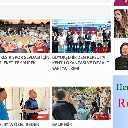
Güncel
Güncel
IKESİR SPOR SEVDASI İÇİN
BÜYÜKŞEHİR’DEN KEPSUT’A
LEKET TEK YÜREK
KENT LOKANTASI VE DEV ALT
YAPI YATIRIMI
Güncel
Güncel
ALIK’TA ÖZEL BEDEN
BALIKESİR