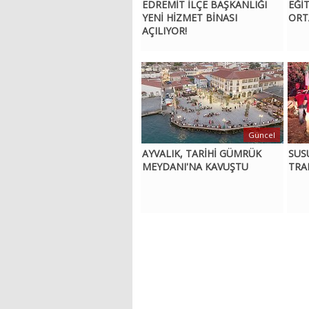
EDREMİT İLÇE BAŞKANLIĞI
EĞİ
YENİ HİZMET BİNASI
ORT
AÇILIYOR!
Güncel
AYVALIK, TARİHİ GÜMRÜK
SUS
MEYDANI'NA KAVUŞTU
TRA