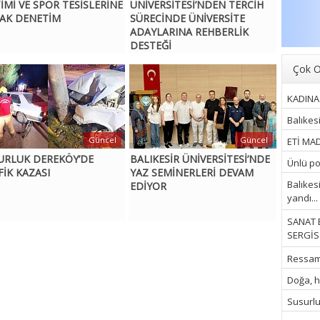
TİMİ VE SPOR TESİSLERİNE
ÜNİVERSİTESİ’NDEN TERCİH
AK DENETİM
SÜRECİNDE ÜNİVERSİTE
ADAYLARINA REHBERLİK
DESTEĞİ
Çok O
KADINA 
Balıkes
Güncel
Güncel
ETİ MAD
URLUK DEREKÖY’DE
BALIKESİR ÜNİVERSİTESİ’NDE
Ünlü pop
FİK KAZASI
YAZ SEMİNERLERİ DEVAM
Balıkes
EDİYOR
yandı...
SANAT 
SERGİSİ
Ressam İ
Doğa, hu
Susurluk