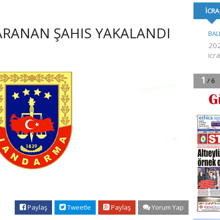
FORMA DESTE
 ARANAN ŞAHIS YAKALANDI
Paylaş
Tweetle
Paylaş
Yorum Yap