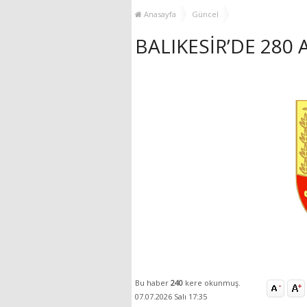
YENİ HİZMET BİNASI
Anasayfa
Güncel
AÇILIYOR!
BALIKESİR’DE 280
Bu haber
240
kere okunmuş.
07.07.2026 Salı 17:35