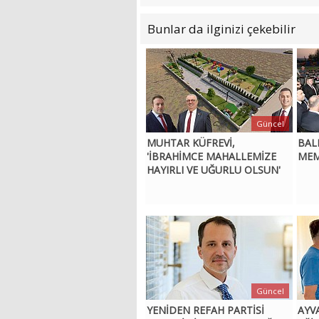
Bunlar da ilginizi çekebilir
Güncel
MUHTAR KÜFREVİ,
BAL
'İBRAHİMCE MAHALLEMİZE
MEM
HAYIRLI VE UĞURLU OLSUN'
Güncel
YENİDEN REFAH PARTİSİ
AYV