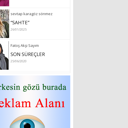
sevtap karagöz sönmez
“SAHTE”
26/01/2025
Fatoş Akşi Sayım
SON SÜREÇLER
25/06/2020
özlem arslan
Hydrafacial cilt bakımı
26/07/2022
Sibel Atam
“18 Mart Çanakkale
Zaferi” Denildiğinde Ne