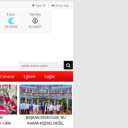
Üye Ol
Giriş Yap
Euro
Sterlin
54.8356
63.8407
Cenaze
Eğitim
Sağlık
EN
BAŞKAN DEVECİLER, ‘BU
 1.000
KARAR KİŞİSEL DEĞİL,