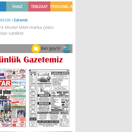
Ğİ!
İLKESEL BİR DURUŞTUR’