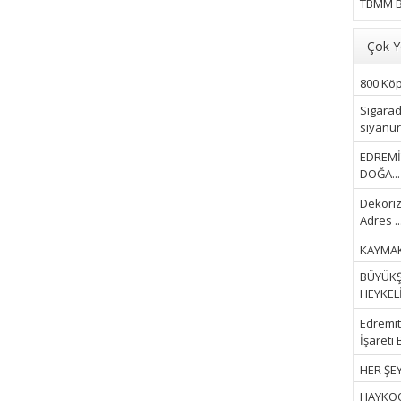
TBMM B
Çok Y
800 Köpe
Sigarad
siyanür 
EDREMİ
DOĞA...
Dekoriz
Adres ..
KAYMAK
BÜYÜKŞ
HEYKELİ.
Edremit 
İşareti 
HER ŞEY
HAYKOOP