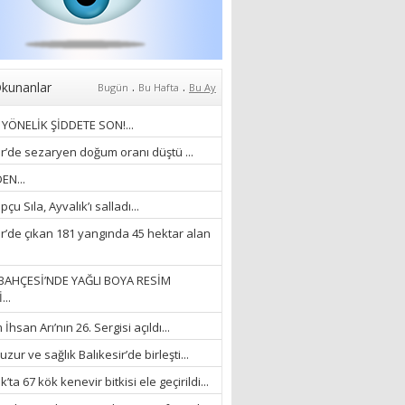
Anlıyoruz?
18/03/2024
Aleyna Gürsoy
“GELİŞ VE GİDİŞLERİN
ARASINDA...”
.
.
kunanlar
Bugün
Bu Hafta
Bu Ay
07/04/2026
YÖNELİK ŞİDDETE SON!...
Fatma Zehra Köseley
ir’de sezaryen doğum oranı düştü ...
MUSTAFA KEMALİN
EN...
KAĞNISI
çu Sıla, Ayvalık’ı salladı...
07/04/2026
ir’de çıkan 181 yangında 45 hektar alan
Mehmet Çağ
“BEDEN VE RUH
BAHÇESİ’NDE YAĞLI BOYA RESİM
BÜTÜNLÜĞÜ...”
...
18/03/2023
hsan Arı’nın 26. Sergisi açıldı...
İlknur Solmaz Çoban
zur ve sağlık Balıkesir’de birleşti...
“DOĞANIN GÜLEÇ
’ta 67 kök kenevir bitkisi ele geçirildi...
YAĞMURLARINI