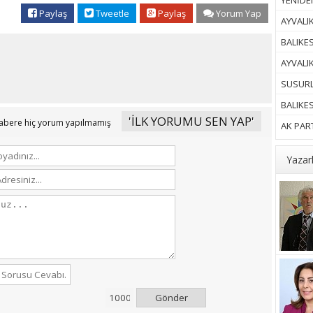
YENİDEN
Paylaş
Tweetle
Paylaş
Yorum Yap
AYVALIK
BALIKES
AYVALI
SUSURL
BALIKE
'İLK YORUMU SEN YAP'
abere hiç yorum yapılmamış
AK PART
Yazar
Gönder