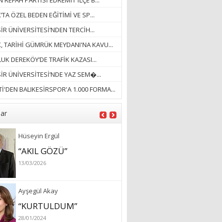
 REFAH PARTİSİ EDREMİT İLÇE B...
18/03/2023
’TA ÖZEL BEDEN EĞİTİMİ VE SP...
İlknur Solmaz Çoban
İR ÜNİVERSİTESİ’NDEN TERCİH...
“DOĞANIN GÜLEÇ
K, TARİHİ GÜMRÜK MEYDANI'NA KAVU...
YAĞMURLARINI
UK DEREKÖY’DE TRAFİK KAZASI...
ÖZLERKEN…”
SİR ÜNİVERSİTESİ’NDE YAZ SEM�...
23/11/2025
Fatma Aker
İ'DEN BALIKESİRSPOR'A 1.000 FORMA...
“Ne çok şey oldu
unutulmaması gereken”
lar
28/01/2024
Hüseyin Ergül
“AKIL GÖZÜ”
13/03/2026
Ayşegül Akay
“KURTULDUM”
28/01/2024