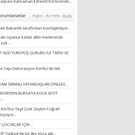
ÖZLERKEN…”
aşkanı Kahraman Edremit Körfezinde...
23/11/2025
Fatma Aker
.
.
orumlananlar
Bugün
Bu Hafta
Bu Ay
“Ne çok şey oldu
unutulmaması gereken”
k Bakanlık tarafından kısırlaştırılıyor...
28/01/2024
aki siyanür kadar altın madeninde
yok ...
Hüseyin Ergül
T ADD YÜRÜYÜŞ GURUBU İLE TARİH VE
“AKIL GÖZÜ”
13/03/2026
e Yapı Dekorasyon Körfez’de tek
.
Ayşegül Akay
AM SIRMALI VATANDAŞLARI DİNLEDİ...
“KURTULDUM”
EHİR’DEN BURSA’YA KOCA SEYİT
28/01/2024
..
Körfezi Yeşil Çizik Zeytini Coğrafi
Büyüyor...
 ÇOCUKLAR İÇİN ...
 Türkiye’de bir ilke imza attı...