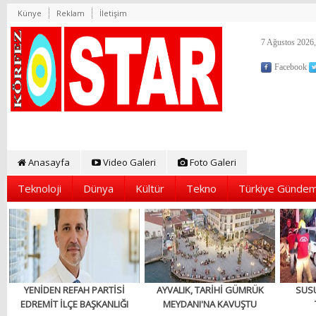
Künye
Reklam
İletişim
7 Ağustos 2026,
Facebook
Anasayfa
Video Galeri
Foto Galeri
Teknoloji
Dünya
Kültür
Tekno
Türkiye Gündem
YENİDEN REFAH PARTİSİ
AYVALIK, TARİHİ GÜMRÜK
SUS
EDREMİT İLÇE BAŞKANLIĞI
MEYDANI'NA KAVUŞTU