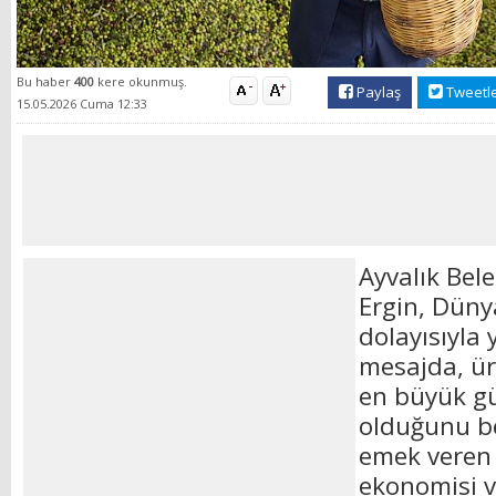
Bu haber
400
kere okunmuş.
Paylaş
Tweetl
15.05.2026 Cuma 12:33
Ayvalık Bel
Ergin, Düny
dolayısıyla 
mesajda, ür
en büyük gü
olduğunu be
emek veren ü
ekonomisi v