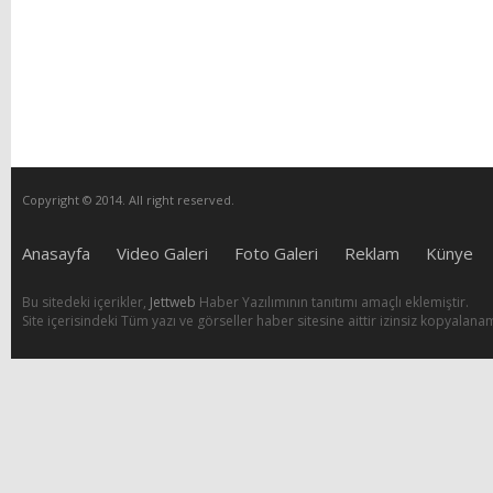
Copyright © 2014. All right reserved.
Anasayfa
Video Galeri
Foto Galeri
Reklam
Künye
Bu sitedeki içerikler,
Jettweb
Haber Yazılımının tanıtımı amaçlı eklemiştir.
Site içerisindeki Tüm yazı ve görseller haber sitesine aittir izinsiz kopyalana