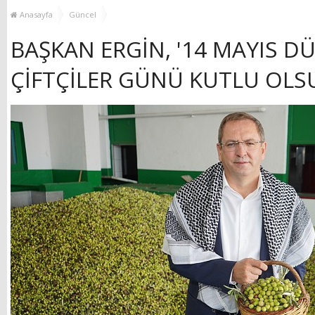
YENİ HİZMET BİNASI
Anasayfa
Güncel
AÇILIYOR!
BAŞKAN ERGİN, '14 MAYIS D
ÇİFTÇİLER GÜNÜ KUTLU OLS