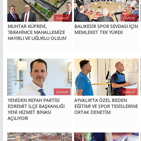
Güncel
Güncel
MUHTAR KÜFREVİ,
BALIKESİR SPOR SEVDASI İÇİN
'İBRAHİMCE MAHALLEMİZE
MEMLEKET TEK YÜREK
HAYIRLI VE UĞURLU OLSUN'
Güncel
Güncel
YENİDEN REFAH PARTİSİ
AYVALIK’TA ÖZEL BEDEN
EDREMİT İLÇE BAŞKANLIĞI
EĞİTİMİ VE SPOR TESİSLERİNE
YENİ HİZMET BİNASI
ORTAK DENETİM
AÇILIYOR!