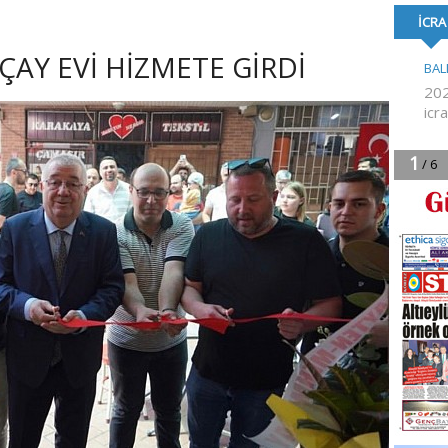
TOPLU İŞ SÖZLEŞMESİ
FESTİVALİ’NE KA
İMZALANDI
ÇAY EVİ HİZMETE GİRDİ