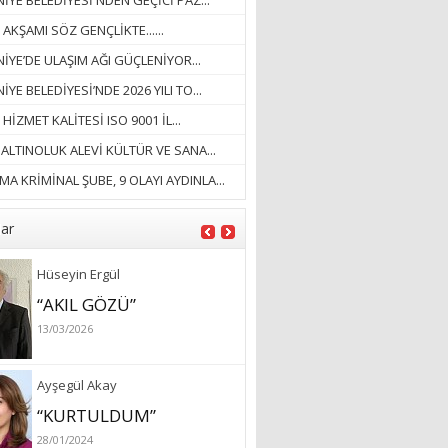
YE BELEDİYESİ'NDEN GEÇİCİ PAZ...
18/03/2023
 AKŞAMI SÖZ GENÇLİKTE......
İlknur Solmaz Çoban
İYE’DE ULAŞIM AĞI GÜÇLENİYOR...
“DOĞANIN GÜLEÇ
YE BELEDİYESİ’NDE 2026 YILI TO...
YAĞMURLARINI
 HİZMET KALİTESİ ISO 9001 İL...
ÖZLERKEN…”
. ALTINOLUK ALEVİ KÜLTÜR VE SANA...
23/11/2025
Fatma Aker
A KRİMİNAL ŞUBE, 9 OLAYI AYDINLA...
“Ne çok şey oldu
unutulmaması gereken”
lar
28/01/2024
Hüseyin Ergül
“AKIL GÖZÜ”
13/03/2026
Ayşegül Akay
“KURTULDUM”
28/01/2024