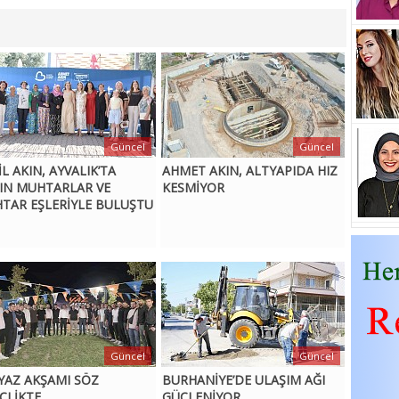
Güncel
Güncel
L AKIN, AYVALIK’TA
AHMET AKIN, ALTYAPIDA HIZ
IN MUHTARLAR VE
KESMİYOR
TAR EŞLERİYLE BULUŞTU
Güncel
Güncel
 YAZ AKŞAMI SÖZ
BURHANİYE’DE ULAŞIM AĞI
LİKTE...
GÜÇLENİYOR