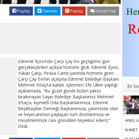
Paylaş
Tweetle
Paylaş
Yorum Yap
Edremit İlçesi’nde Çarşı Çay Evi geçtiğimiz gün
gerçekleştirilen açılışla hizmete girdi. Edremit İlçesi,
Yukarı Çarşı, Pırasa Camii yanında hizmete giren
Çarşı Çay Evi’nin açılışına Edremit Belediye Başkanı
Mehmet Ertaş’ta katıldı. İşletmeci Efe Ülker yaptığı
En So
açıklamada, “Bu güzel günde bizleri yalnız
bırakmayan Sayın Belediye Başkanımız Mehmet
Ertaş’a, kıymetli Oda Başkanlarımıza, Edremit
Beşiktaşlılar Derneği Başkanımıza, yanımızda olan
ve heyecanımızı paylaşan tüm dostlarımıza ve
misafirlerimize canı gönülden teşekkür ederiz.”
ARBİL A
Dedi.
AHMET A