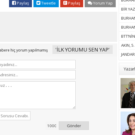
BURHANİ
Paylaş
Tweetle
Paylaş
Yorum Yap
BİR YAZ
BURHAN
BURHANİ
BTT’NİN
AKIN, 5
'İLK YORUMU SEN YAP'
abere hiç yorum yapılmamış
JANDARM
Yazar
Gönder