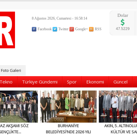
Dolar
8 Ağustos 2026, Cumartesi - 16:58:15
47.5229
Facebook
Twitter
Google+
RSS
Foto Galeri
Tekno
Türkiye Gündemi
Spor
Ekonomi
Güncel
YAZ AKŞAMI SÖZ
BURHANİYE
AKIN, 5. ALTINOLU
GENÇLİKTE...
BELEDİYESİ’NDE 2026 YILI
KÜLTÜR VE SA