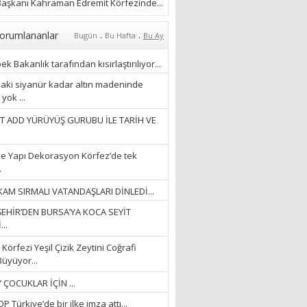
ÖZLERKEN…”
aşkanı Kahraman Edremit Körfezinde...
23/11/2025
Fatma Aker
.
.
orumlananlar
Bugün
Bu Hafta
Bu Ay
“Ne çok şey oldu
unutulmaması gereken”
k Bakanlık tarafından kısırlaştırılıyor...
28/01/2024
aki siyanür kadar altın madeninde
yok ...
Hüseyin Ergül
T ADD YÜRÜYÜŞ GURUBU İLE TARİH VE
“AKIL GÖZÜ”
13/03/2026
e Yapı Dekorasyon Körfez’de tek
.
Ayşegül Akay
AM SIRMALI VATANDAŞLARI DİNLEDİ...
“KURTULDUM”
EHİR’DEN BURSA’YA KOCA SEYİT
28/01/2024
..
Körfezi Yeşil Çizik Zeytini Coğrafi
Büyüyor...
 ÇOCUKLAR İÇİN ...
 Türkiye’de bir ilke imza attı...