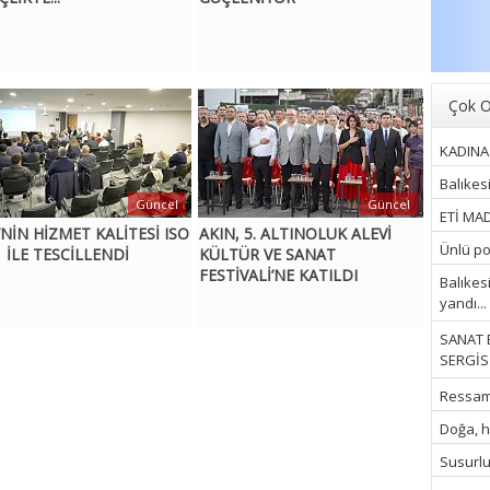
Çok O
KADINA 
Balıkes
Güncel
Güncel
ETİ MAD
’NİN HİZMET KALİTESİ ISO
AKIN, 5. ALTINOLUK ALEVİ
Ünlü pop
 İLE TESCİLLENDİ
KÜLTÜR VE SANAT
FESTİVALİ’NE KATILDI
Balıkes
yandı...
SANAT 
SERGİSİ
Ressam İ
Doğa, hu
Susurluk