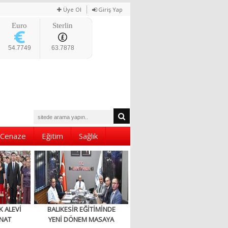
Üye Ol
Giriş Yap
Euro
Sterlin
54.7749
63.7878
Cenaze
Eğitim
Sağlık
K ALEVİ
BALIKESİR EĞİTİMİNDE
NAT
YENİ DÖNEM MASAYA