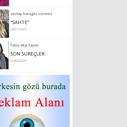
sevtap karagöz sönmez
“SAHTE”
26/01/2025
Fatoş Akşi Sayım
SON SÜREÇLER
25/06/2020
özlem arslan
Hydrafacial cilt bakımı
26/07/2022
Sibel Atam
“18 Mart Çanakkale
Zaferi” Denildiğinde Ne