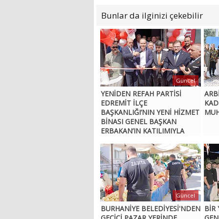
Bunlar da ilginizi çekebilir
Güncel
YENİDEN REFAH PARTİSİ
ARBİ
EDREMİT İLÇE
KAD
BAŞKANLIĞI’NIN YENİ HİZMET
MUH
BİNASI GENEL BAŞKAN
ERBAKAN’IN KATILIMIYLA
AÇILDI
Güncel
BURHANİYE BELEDİYESİ'NDEN
BİR
GEÇİCİ PAZAR YERİNDE
GENÇ