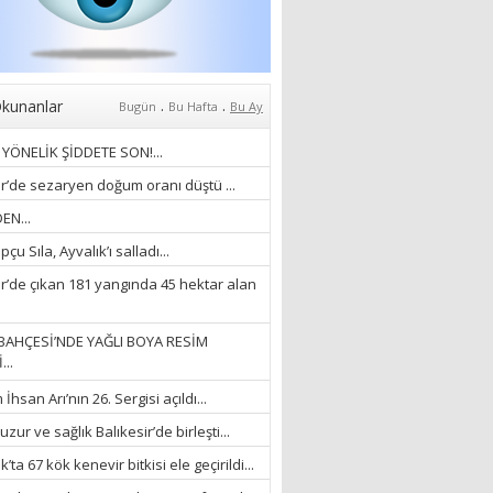
Anlıyoruz?
18/03/2024
Aleyna Gürsoy
“GELİŞ VE GİDİŞLERİN
ARASINDA...”
.
.
kunanlar
Bugün
Bu Hafta
Bu Ay
07/04/2026
YÖNELİK ŞİDDETE SON!...
Fatma Zehra Köseley
ir’de sezaryen doğum oranı düştü ...
MUSTAFA KEMALİN
EN...
KAĞNISI
çu Sıla, Ayvalık’ı salladı...
07/04/2026
ir’de çıkan 181 yangında 45 hektar alan
Mehmet Çağ
“BEDEN VE RUH
BAHÇESİ’NDE YAĞLI BOYA RESİM
BÜTÜNLÜĞÜ...”
...
18/03/2023
hsan Arı’nın 26. Sergisi açıldı...
İlknur Solmaz Çoban
zur ve sağlık Balıkesir’de birleşti...
“DOĞANIN GÜLEÇ
’ta 67 kök kenevir bitkisi ele geçirildi...
YAĞMURLARINI