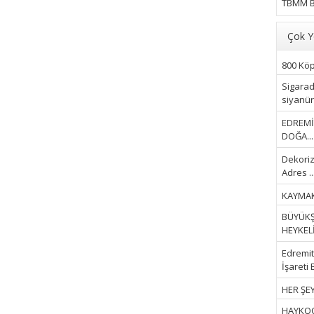
TBMM B
Çok Y
800 Köpe
Sigarad
siyanür 
EDREMİ
DOĞA...
Dekoriz
Adres ..
KAYMAK
BÜYÜKŞ
HEYKELİ.
Edremit 
İşareti 
HER ŞEY
HAYKOOP