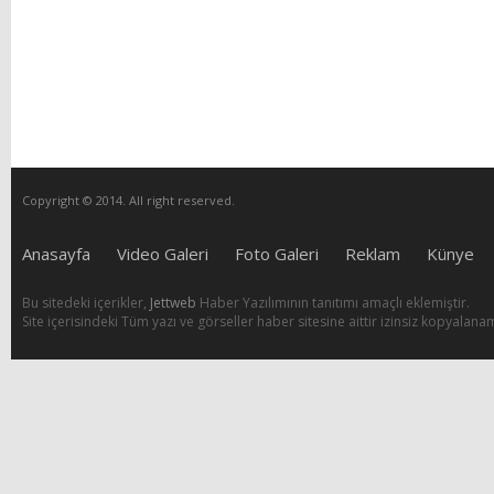
Copyright © 2014. All right reserved.
Anasayfa
Video Galeri
Foto Galeri
Reklam
Künye
Bu sitedeki içerikler,
Jettweb
Haber Yazılımının tanıtımı amaçlı eklemiştir.
Site içerisindeki Tüm yazı ve görseller haber sitesine aittir izinsiz kopyalana