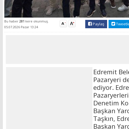
Bu haber
281
kere okunmuş.
Paylaş
Tweetl
05.07.2026 Pazar 13:24
Edremit Bel
Pazaryeri d
ediyor. Edr
Pazaryerler
Denetim Ko
Başkan Yar
Taşkın, Edr
Başkan Yard