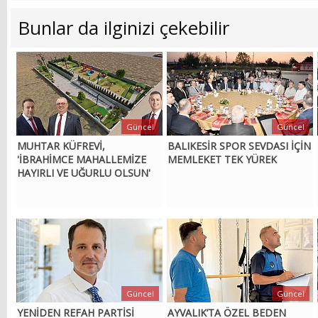
Bunlar da ilginizi çekebilir
Güncel
Güncel
MUHTAR KÜFREVİ,
BALIKESİR SPOR SEVDASI İÇİN
'İBRAHİMCE MAHALLEMİZE
MEMLEKET TEK YÜREK
HAYIRLI VE UĞURLU OLSUN'
Güncel
Güncel
YENİDEN REFAH PARTİSİ
AYVALIK’TA ÖZEL BEDEN