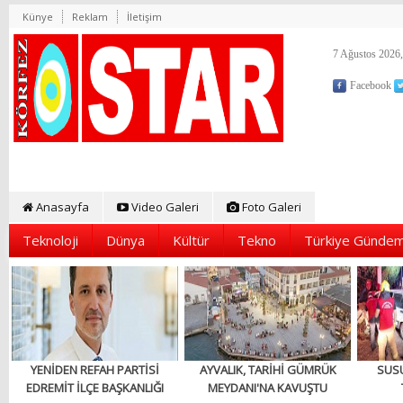
Künye
Reklam
İletişim
7 Ağustos 2026,
Facebook
Anasayfa
Video Galeri
Foto Galeri
Teknoloji
Dünya
Kültür
Tekno
Türkiye Gündem
YENİDEN REFAH PARTİSİ
AYVALIK, TARİHİ GÜMRÜK
SUS
EDREMİT İLÇE BAŞKANLIĞI
MEYDANI'NA KAVUŞTU