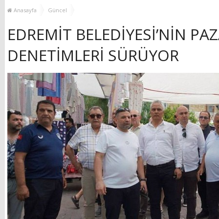
YENİ HİZMET BİNASI
Anasayfa
Güncel
AÇILIYOR!
EDREMİT BELEDİYESİ’NİN PA
DENETİMLERİ SÜRÜYOR