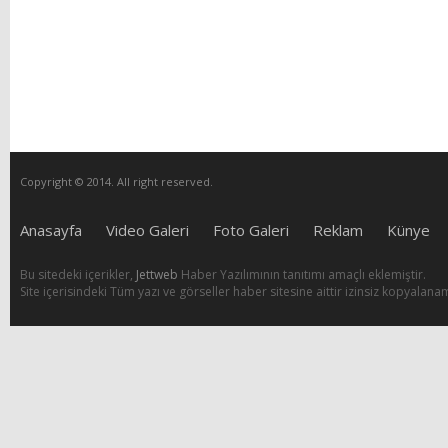
Copyright © 2014. All right reserved.
Anasayfa
Video Galeri
Foto Galeri
Reklam
Künye
Bu sitedeki içerikler,
Jettweb
Haber Yazılımının tanıtımı amaçlı eklemiştir.
Site içerisindeki Tüm yazı ve görseller haber sitesine aittir izinsiz kopyalana