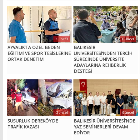
Güncel
Güncel
AYVALIK’TA ÖZEL BEDEN
BALIKESİR
EĞİTİMİ VE SPOR TESİSLERİNE
ÜNİVERSİTESİ’NDEN TERCİH
ORTAK DENETİM
SÜRECİNDE ÜNİVERSİTE
ADAYLARINA REHBERLİK
DESTEĞİ
Güncel
Güncel
SUSURLUK DEREKÖY’DE
BALIKESİR ÜNİVERSİTESİ’NDE
TRAFİK KAZASI
YAZ SEMİNERLERİ DEVAM
EDİYOR