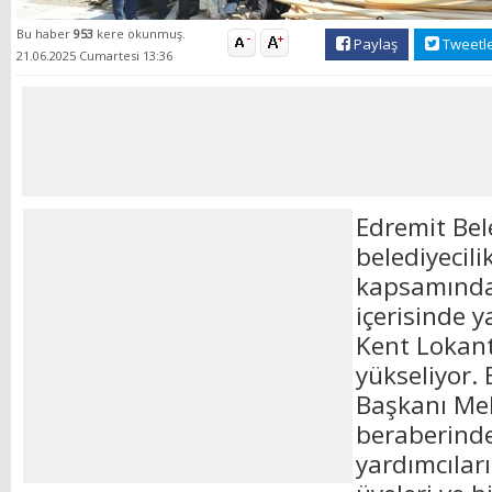
Bu haber
953
kere okunmuş.
Paylaş
Tweetl
21.06.2025 Cumartesi 13:36
Edremit Bel
belediyecili
kapsamında 
içerisinde 
Kent Lokant
yükseliyor.
Başkanı Me
beraberind
yardımcıları