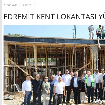
YENİ HİZMET BİNASI
Anasayfa
Güncel
AÇILIYOR!
EDREMİT KENT LOKANTASI Y