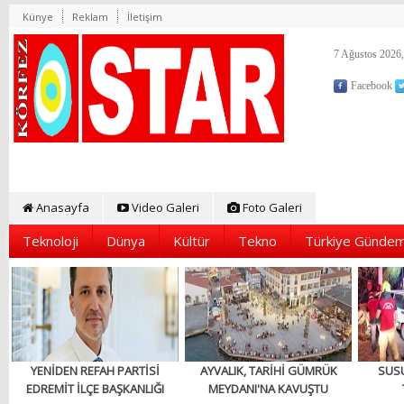
Künye
Reklam
İletişim
7 Ağustos 2026,
Facebook
Anasayfa
Video Galeri
Foto Galeri
Teknoloji
Dünya
Kültür
Tekno
Türkiye Gündem
YENİDEN REFAH PARTİSİ
AYVALIK, TARİHİ GÜMRÜK
SUS
EDREMİT İLÇE BAŞKANLIĞI
MEYDANI'NA KAVUŞTU