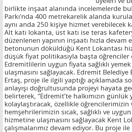
üyeleri ve b
birlikte inşaat alanında incelemelerde bu
Parkı’nda 400 metrekarelik alanda kurul
aynı anda 250 kişiye hizmet verebilecek 
Alt katı lokanta, üst katı ise teras kafete
düzenlenen yapının inşaatı hızla devam ed
betonunun döküldüğü Kent Lokantası hiz
düşük fiyat politikasıyla başta öğrencile
Edremitlilerin uygun fiyata sağlıklı yeme
ulaşmasını sağlayacak. Edremit Belediy
Ertaş, proje ile ilgili yaptığı açıklamada so
anlayışı doğrultusunda projeyi hayata geç
belirterek, “Edremit’te halkımızın günlük
kolaylaştıracak, özellikle öğrencilerimizin
hemşehrilerimizin sıcak, sağlıklı ve uygun
hizmetine ulaşmasını sağlayacak Kent L
çalışmalarımız devam ediyor. Bu proje ile