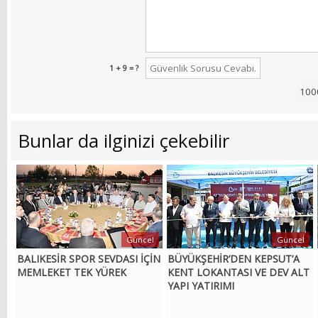
1 + 9 = ?
Bunlar da ilginizi çekebilir
Güncel
Güncel
BALIKESİR SPOR SEVDASI İÇİN
BÜYÜKŞEHİR’DEN KEPSUT’A
MEMLEKET TEK YÜREK
KENT LOKANTASI VE DEV ALT
YAPI YATIRIMI