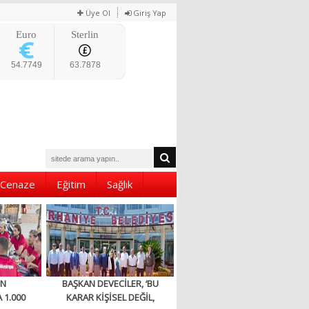
Üye Ol
Giriş Yap
Euro
Sterlin
54.7749
63.7878
Cenaze
Eğitim
Sağlık
EN
BAŞKAN DEVECİLER, ‘BU
 1.000
KARAR KİŞİSEL DEĞİL,