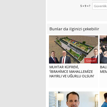
5 + 9 = ?
Bunlar da ilginizi çekebilir
Güncel
MUHTAR KÜFREVİ,
BAL
'İBRAHİMCE MAHALLEMİZE
MEM
HAYIRLI VE UĞURLU OLSUN'