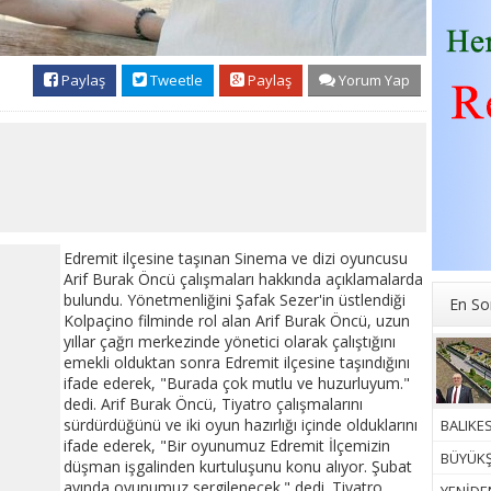
Paylaş
Tweetle
Paylaş
Yorum Yap
Edremit ilçesine taşınan Sinema ve dizi oyuncusu
Arif Burak Öncü çalışmaları hakkında açıklamalarda
bulundu. Yönetmenliğini Şafak Sezer'in üstlendiği
En So
Kolpaçino filminde rol alan Arif Burak Öncü, uzun
yıllar çağrı merkezinde yönetici olarak çalıştığını
emekli olduktan sonra Edremit ilçesine taşındığını
ifade ederek, "Burada çok mutlu ve huzurluyum."
dedi. Arif Burak Öncü, Tiyatro çalışmalarını
sürdürdüğünü ve iki oyun hazırlığı içinde olduklarını
BALIKES
ifade ederek, "Bir oyunumuz Edremit İlçemizin
BÜYÜKŞ
düşman işgalinden kurtuluşunu konu alıyor. Şubat
ayında oyunumuz sergilenecek." dedi. Tiyatro