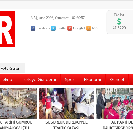
Dolar
8 Ağustos 2026, Cumartesi - 02:39:58
47.5229
Facebook
Twitter
Google+
RSS
Foto Galeri
Tekno
Türkiye Gündemi
Spor
Ekonomi
Güncel
K, TARİHİ GÜMRÜK
SUSURLUK DEREKÖY’DE
AK PARTİ'D
ANI'NA KAVUŞTU
TRAFİK KAZASI
BALIKESİRSPOR'A