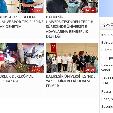
Güncel
Güncel
ALIK’TA ÖZEL BEDEN
BALIKESİR
TİMİ VE SPOR TESİSLERİNE
ÜNİVERSİTESİ’NDEN TERCİH
Çok O
AK DENETİM
SÜRECİNDE ÜNİVERSİTE
ADAYLARINA REHBERLİK
KADINA 
DESTEĞİ
Balıkes
ETİ MAD
Ünlü pop
Balıkes
yandı...
Güncel
Güncel
URLUK DEREKÖY’DE
BALIKESİR ÜNİVERSİTESİ’NDE
SANAT 
FİK KAZASI
YAZ SEMİNERLERİ DEVAM
SERGİSİ
EDİYOR
Ressam İ
Doğa, hu
Susurluk