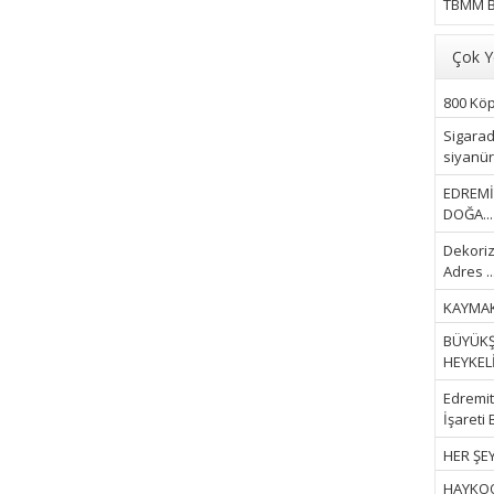
TBMM B
Çok Y
800 Köpe
Sigarad
siyanür 
EDREMİ
DOĞA...
Dekoriz
Adres ..
KAYMAK
BÜYÜKŞ
HEYKELİ.
Edremit 
İşareti 
HER ŞEY
HAYKOOP