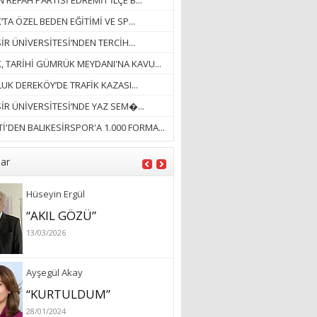
 REFAH PARTİSİ EDREMİT İLÇE B...
18/03/2023
’TA ÖZEL BEDEN EĞİTİMİ VE SP...
İlknur Solmaz Çoban
İR ÜNİVERSİTESİ’NDEN TERCİH...
“DOĞANIN GÜLEÇ
K, TARİHİ GÜMRÜK MEYDANI'NA KAVU...
YAĞMURLARINI
UK DEREKÖY’DE TRAFİK KAZASI...
ÖZLERKEN…”
SİR ÜNİVERSİTESİ’NDE YAZ SEM�...
23/11/2025
Fatma Aker
İ'DEN BALIKESİRSPOR'A 1.000 FORMA...
“Ne çok şey oldu
unutulmaması gereken”
lar
28/01/2024
Hüseyin Ergül
“AKIL GÖZÜ”
13/03/2026
Ayşegül Akay
“KURTULDUM”
28/01/2024