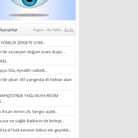
Anlıyoruz?
18/03/2024
Aleyna Gürsoy
“GELİŞ VE GİDİŞLERİN
ARASINDA...”
.
.
kunanlar
Bugün
Bu Hafta
Bu Ay
07/04/2026
YÖNELİK ŞİDDETE SON!...
Fatma Zehra Köseley
ir’de sezaryen doğum oranı düştü ...
MUSTAFA KEMALİN
EN...
KAĞNISI
çu Sıla, Ayvalık’ı salladı...
07/04/2026
ir’de çıkan 181 yangında 45 hektar alan
Mehmet Çağ
“BEDEN VE RUH
BAHÇESİ’NDE YAĞLI BOYA RESİM
BÜTÜNLÜĞÜ...”
...
18/03/2023
hsan Arı’nın 26. Sergisi açıldı...
İlknur Solmaz Çoban
zur ve sağlık Balıkesir’de birleşti...
“DOĞANIN GÜLEÇ
’ta 67 kök kenevir bitkisi ele geçirildi...
YAĞMURLARINI