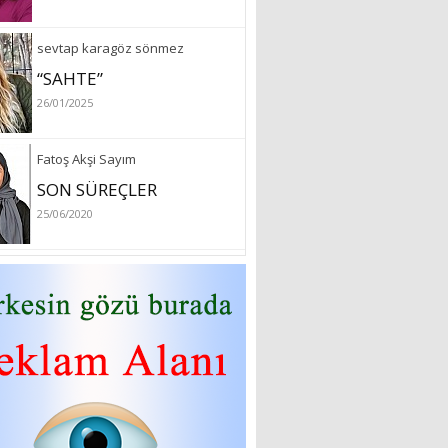
sevtap karagöz sönmez
“SAHTE”
26/01/2025
Fatoş Akşi Sayım
SON SÜREÇLER
25/06/2020
özlem arslan
Hydrafacial cilt bakımı
26/07/2022
Sibel Atam
“18 Mart Çanakkale
Zaferi” Denildiğinde Ne