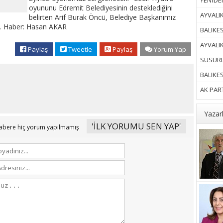
YENİDEN
oyununu Edremit Belediyesinin desteklediğini
AYVALIK
belirten Arif Burak Öncü, Belediye Başkanımız
i. Haber: Hasan AKAR
BALIKES
AYVALI
Paylaş
Tweetle
Paylaş
Yorum Yap
SUSURL
BALIKE
AK PART
Yazar
'İLK YORUMU SEN YAP'
abere hiç yorum yapılmamış