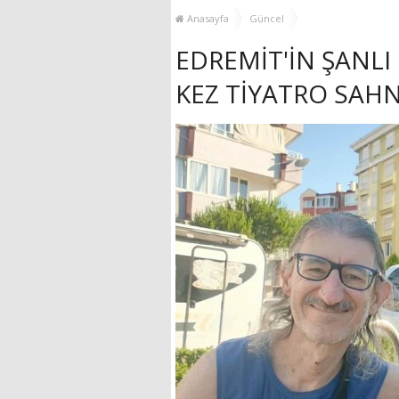
YENİ HİZMET BİNASI
Anasayfa
Güncel
AÇILIYOR!
EDREMİT'İN ŞANLI
KEZ TİYATRO SAH