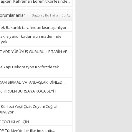
ÖZLERKEN…”
aşkanı Kahraman Edremit Körfezinde...
23/11/2025
Fatma Aker
.
.
orumlananlar
Bugün
Bu Hafta
Bu Ay
“Ne çok şey oldu
unutulmaması gereken”
k Bakanlık tarafından kısırlaştırılıyor...
28/01/2024
aki siyanür kadar altın madeninde
yok ...
Hüseyin Ergül
T ADD YÜRÜYÜŞ GURUBU İLE TARİH VE
“AKIL GÖZÜ”
13/03/2026
e Yapı Dekorasyon Körfez’de tek
.
Ayşegül Akay
AM SIRMALI VATANDAŞLARI DİNLEDİ...
“KURTULDUM”
EHİR’DEN BURSA’YA KOCA SEYİT
28/01/2024
..
Körfezi Yeşil Çizik Zeytini Coğrafi
Büyüyor...
 ÇOCUKLAR İÇİN ...
 Türkiye’de bir ilke imza attı...