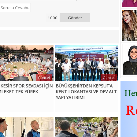
Gönder
Güncel
Güncel
IKESİR SPOR SEVDASI İÇİN
BÜYÜKŞEHİR’DEN KEPSUT’A
LEKET TEK YÜREK
KENT LOKANTASI VE DEV ALT
YAPI YATIRIMI