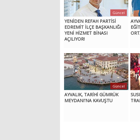
Güncel
YENİDEN REFAH PARTİSİ
AYV
EDREMİT İLÇE BAŞKANLIĞI
EĞİ
YENİ HİZMET BİNASI
ORT
AÇILIYOR!
Güncel
AYVALIK, TARİHİ GÜMRÜK
SUS
MEYDANI'NA KAVUŞTU
TRA