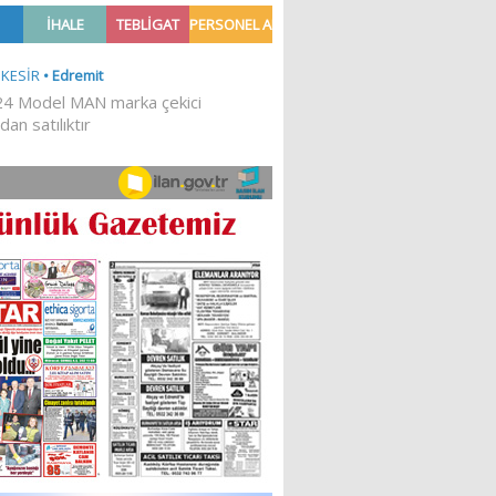
Ğİ!
İLKESEL BİR DURUŞTUR’