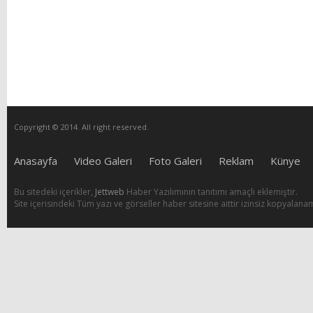
Copyright © 2014. All right reserved.
Anasayfa
Video Galeri
Foto Galeri
Reklam
Künye
Bu sitedeki içerikler,
Jettweb
Haber Yazılımının tanıtımı amaçlı eklemiştir.
Site içerisindeki Tüm yazı ve görseller haber sitesine aittir izinsiz kopyalana