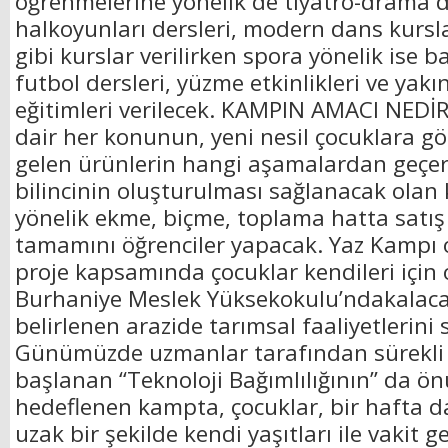
öğrenmelerine yönelik de tiyatro-drama de
halkoyunları dersleri, modern dans kursla
gibi kurslar verilirken spora yönelik ise b
futbol dersleri, yüzme etkinlikleri ve ya
eğitimleri verilecek. KAMPIN AMACI NEDİ
dair her konunun, yeni nesil çocuklara gö
gelen ürünlerin hangi aşamalardan geçer
bilincinin oluşturulması sağlanacak olan
yönelik ekme, biçme, toplama hatta satı
tamamını öğrenciler yapacak. Yaz Kampı 
proje kapsamında çocuklar kendileri için
Burhaniye Meslek Yüksekokulu’ndakalacak
belirlenen arazide tarımsal faaliyetlerini
Günümüzde uzmanlar tarafından sürekli 
başlanan “Teknoloji Bağımlılığının” da ö
hedeflenen kampta, çocuklar, bir hafta d
uzak bir şekilde kendi yaşıtları ile vakit g