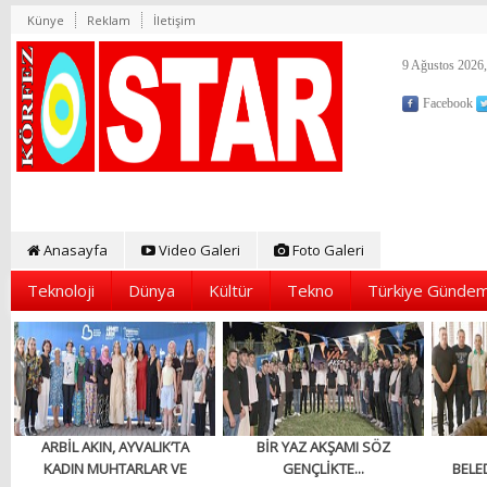
Künye
Reklam
İletişim
9 Ağustos 2026,
Facebook
Anasayfa
Video Galeri
Foto Galeri
Teknoloji
Dünya
Kültür
Tekno
Türkiye Gündem
ARBİL AKIN, AYVALIK’TA
BİR YAZ AKŞAMI SÖZ
KADIN MUHTARLAR VE
GENÇLİKTE...
BELED