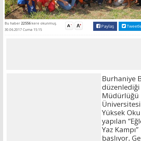
Bu haber
22556
kere okunmuş.
Paylaş
Tweetl
30.06.2017 Cuma 15:15
Burhaniye B
düzenlediği 
Müdürlüğü i
Üniversites
Yüksek Okul
yapılan “Eğ
Yaz Kampı” 
başlıyor. Ge