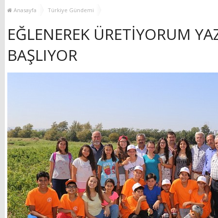
MUHTAR EŞLERİYLE
TOP
Anasayfa
Türkiye Gündemi
BULUŞTU
EĞLENEREK ÜRETİYORUM YA
BAŞLIYOR