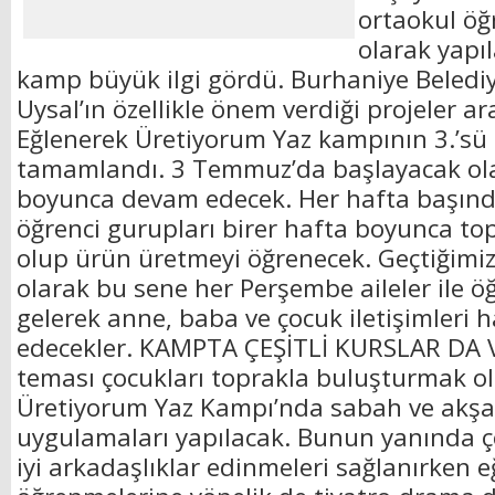
ortaokul öğr
olarak yapı
kamp büyük ilgi gördü. Burhaniye Beledi
Uysal’ın özellikle önem verdiği projeler a
Eğlenerek Üretiyorum Yaz kampının 3.’sü i
tamamlandı. 3 Temmuz’da başlayacak ol
boyunca devam edecek. Her hafta başınd
öğrenci gurupları birer hafta boyunca topr
olup ürün üretmeyi öğrenecek. Geçtiğimiz
olarak bu sene her Perşembe aileler ile ö
gelerek anne, baba ve çocuk iletişimleri
edecekler. KAMPTA ÇEŞİTLİ KURSLAR DA V
teması çocukları toprakla buluşturmak o
Üretiyorum Yaz Kampı’nda sabah ve akşa
uygulamaları yapılacak. Bunun yanında 
iyi arkadaşlıklar edinmeleri sağlanırken 