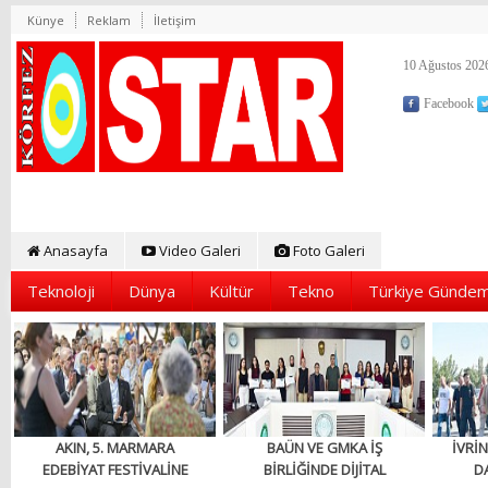
Künye
Reklam
İletişim
10 Ağustos 2026
Facebook
Anasayfa
Video Galeri
Foto Galeri
Teknoloji
Dünya
Kültür
Tekno
Türkiye Gündem
AKIN, 5. MARMARA
BAÜN VE GMKA İŞ
İVRİN
EDEBİYAT FESTİVALİNE
BİRLİĞİNDE DİJİTAL
D