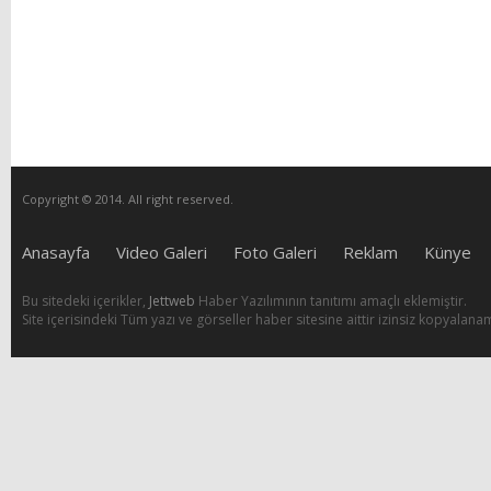
Copyright © 2014. All right reserved.
Anasayfa
Video Galeri
Foto Galeri
Reklam
Künye
Bu sitedeki içerikler,
Jettweb
Haber Yazılımının tanıtımı amaçlı eklemiştir.
Site içerisindeki Tüm yazı ve görseller haber sitesine aittir izinsiz kopyalana