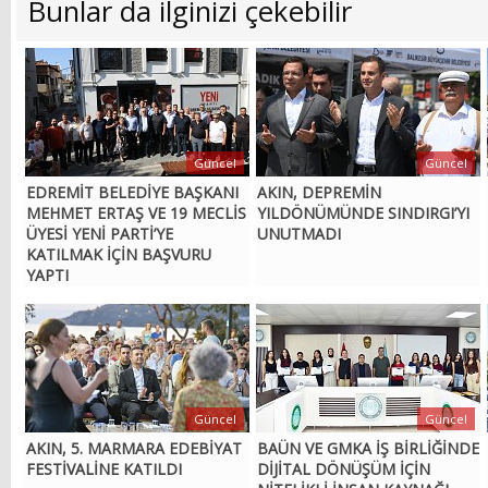
Bunlar da ilginizi çekebilir
Güncel
Güncel
EDREMİT BELEDİYE BAŞKANI
AKIN, DEPREMİN
MEHMET ERTAŞ VE 19 MECLİS
YILDÖNÜMÜNDE SINDIRGI’YI
ÜYESİ YENİ PARTİ’YE
UNUTMADI
KATILMAK İÇİN BAŞVURU
YAPTI
Güncel
Güncel
AKIN, 5. MARMARA EDEBİYAT
BAÜN VE GMKA İŞ BİRLİĞİNDE
FESTİVALİNE KATILDI
DİJİTAL DÖNÜŞÜM İÇİN