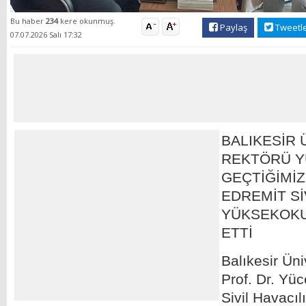
Bu haber
234
kere okunmuş.
Paylaş
Tweetl
07.07.2026 Salı 17:32
BALIKESİR 
REKTÖRÜ Y
GEÇTİĞİMİ
EDREMİT Sİ
YÜKSEKOKU
ETTİ
Balıkesir Üni
Prof. Dr. Yüc
Sivil Havacı