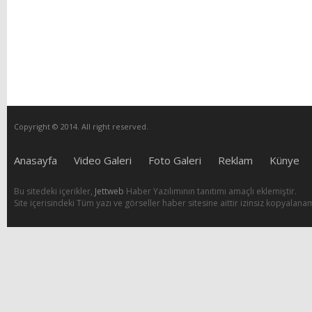
Copyright © 2014. All right reserved.
Anasayfa
Video Galeri
Foto Galeri
Reklam
Künye
Bu sitedeki içerikler,
Jettweb
Haber Yazılımının tanıtımı amaçlı eklemiştir.
Site içerisindeki Tüm yazı ve görseller haber sitesine aittir izinsiz kopyalana