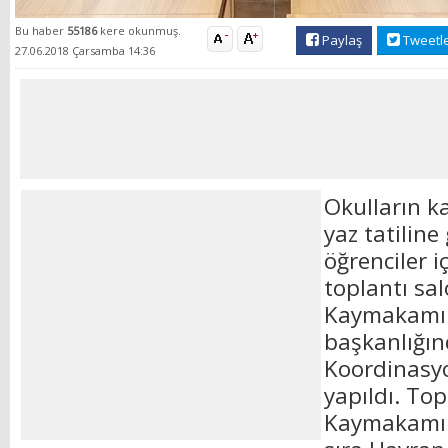
Bu haber
55186
kere okunmuş.
Paylaş
Tweetl
27.06.2018 Çarsamba 14:36
Okulların k
yaz tatiline
öğrenciler 
toplantı s
Kaymakamı 
başkanlığın
Koordinasyo
yapıldı. To
Kaymakamı 