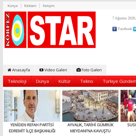
Künye
Reklam
İletişim
7 Ağustos 2026,
Facebook
Anasayfa
Video Galeri
Foto Galeri
Teknoloji
Dünya
Kültür
Tekno
Türkiye Gündem
YENİDEN REFAH PARTİSİ
AYVALIK, TARİHİ GÜMRÜK
SUS
EDREMİT İLÇE BAŞKANLIĞI
MEYDANI'NA KAVUŞTU