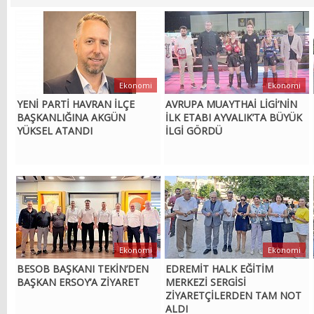
Ekonomi
Ekonomi
YENİ PARTİ HAVRAN İLÇE
AVRUPA MUAYTHAİ LİGİ’NİN
BAŞKANLIĞINA AKGÜN
İLK ETABI AYVALIK’TA BÜYÜK
YÜKSEL ATANDI
İLGİ GÖRDÜ
Ekonomi
Ekonomi
BESOB BAŞKANI TEKİN’DEN
EDREMİT HALK EĞİTİM
BAŞKAN ERSOY’A ZİYARET
MERKEZİ SERGİSİ
ZİYARETÇİLERDEN TAM NOT
ALDI