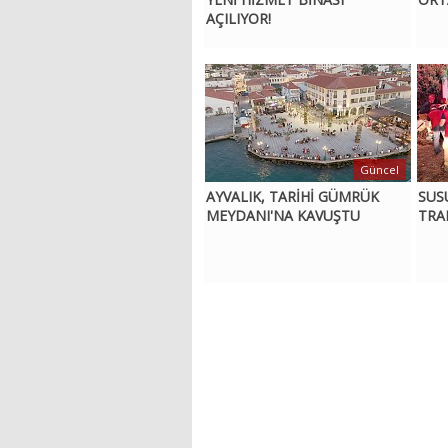
AÇILIYOR!
Güncel
AYVALIK, TARİHİ GÜMRÜK
SUS
MEYDANI'NA KAVUŞTU
TRA