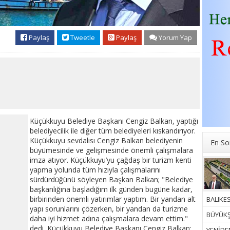
Paylaş
Tweetle
Paylaş
Yorum Yap
Küçükkuyu Belediye Başkanı Cengiz Balkan, yaptığı
belediyecilik ile diğer tüm belediyeleri kıskandırıyor.
Küçükkuyu sevdalısı Cengiz Balkan belediyenin
En So
büyümesinde ve gelişmesinde önemli çalışmalara
imza atıyor. Küçükkuyu’yu çağdaş bir turizm kenti
yapma yolunda tüm hızıyla çalışmalarını
sürdürdüğünü söyleyen Başkan Balkan; "Belediye
başkanlığına başladığım ilk günden bugüne kadar,
birbirinden önemli yatırımlar yaptım. Bir yandan alt
BALIKES
yapı sorunlarını çözerken, bir yandan da turizme
BÜYÜKŞ
daha iyi hizmet adına çalışmalara devam ettim."
dedi. Küçükkuyu Belediye Başkanı Cengiz Balkan;