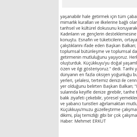
yaşanabilir hale getirmek için tüm çabala
mimarlık kuralları ve ilkelerine bağlı o
tarihsel ve kültürel dokusunu koruyarak
Kadınların ve gençlerin desteklemesine
konuştu. Esnafın ve tüketicilerin, ortay
çalıştıklarını ifade eden Başkan Balka
toplumsal bütünleşme ve toplumsal day
getirmenin mutluluğunu yaşıyoruz. Herke
oluşturduk. Küçükkuyu’yu doğal yaşamla
özen ve ilgi gösteriyoruz." dedi. Tarihi
dünyanın en fazla oksijen yoğunluğu bu
yerleri, şelalesi, tertemiz denizi ile ce
yer olduğunu belirten Başkan Balkan; “
sularında keyifle denize girebilir, tarihe
balık ziyafeti çekebilir, yöresel yemekle
ve yabancı turistleri ağırlamaktan mutl
Küçükkuyu’muzu güzelleştirme çalışmala
dikimi, plaj temizliği gibi bir çok çalışm
Haber: Mehmet ERKUT