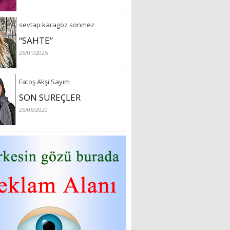
sevtap karagöz sönmez
“SAHTE”
26/01/2025
Fatoş Akşi Sayım
SON SÜREÇLER
25/06/2020
özlem arslan
Hydrafacial cilt bakımı
26/07/2022
Sibel Atam
“18 Mart Çanakkale
Zaferi” Denildiğinde Ne