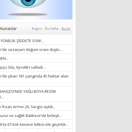
Anlıyoruz?
18/03/2024
Aleyna Gürsoy
“GELİŞ VE GİDİŞLERİN
ARASINDA...”
.
.
kunanlar
Bugün
Bu Hafta
Bu Ay
07/04/2026
YÖNELİK ŞİDDETE SON!...
Fatma Zehra Köseley
ir’de sezaryen doğum oranı düştü ...
MUSTAFA KEMALİN
EN...
KAĞNISI
çu Sıla, Ayvalık’ı salladı...
07/04/2026
ir’de çıkan 181 yangında 45 hektar alan
Mehmet Çağ
“BEDEN VE RUH
BAHÇESİ’NDE YAĞLI BOYA RESİM
BÜTÜNLÜĞÜ...”
...
18/03/2023
hsan Arı’nın 26. Sergisi açıldı...
İlknur Solmaz Çoban
zur ve sağlık Balıkesir’de birleşti...
“DOĞANIN GÜLEÇ
’ta 67 kök kenevir bitkisi ele geçirildi...
YAĞMURLARINI