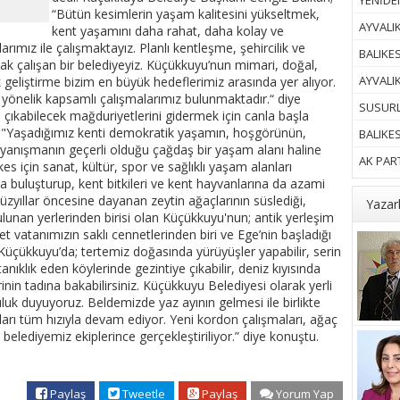
YENİDEN
“Bütün kesimlerin yaşam kalitesini yükseltmek,
AYVALIK
kent yaşamını daha rahat, daha kolay ve
rımız ile çalışmaktayız. Planlı kentleşme, şehircilik ve
BALIKES
larak çalışan bir belediyeyiz. Küçükkuyu’nun mimari, doğal,
AYVALI
 geliştirme bizim en büyük hedeflerimiz arasında yer alıyor.
 yönelik kapsamlı çalışmalarımız bulunmaktadır.“ diye
SUSURL
a çıkabilecek mağduriyetlerini gidermek için canla başla
n; "Yaşadığımız kenti demokratik yaşamın, hoşgörünün,
BALIKE
anışmanın geçerli olduğu çağdaş bir yaşam alanı haline
AK PART
s için sanat, kültür, spor ve sağlıklı yaşam alanları
 buluşturup, kent bitkileri ve kent hayvanlarına da azami
 yüzyıllar öncesine dayanan zeytin ağaçlarının süslediği,
Yazar
lunan yerlerinden birisi olan Küçükkuyu'nun; antik yerleşim
nnet vatanımızın saklı cennetlerinden biri ve Ege’nin başladığı
Küçükkuyu’da; tertemiz doğasında yürüyüşler yapabilir, serin
 tanıklık eden köylerinde gezintiye çıkabilir, deniz kıyısında
rinin tadına bakabilirsiniz. Küçükkuyu Belediyesi olarak yerli
uluk duyuyoruz. Beldemizde yaz ayının gelmesi ile birlikte
rı tüm hızıyla devam ediyor. Yeni kordon çalışmaları, ağaç
a belediyemiz ekiplerince gerçekleştiriliyor.” diye konuştu.
Paylaş
Tweetle
Paylaş
Yorum Yap