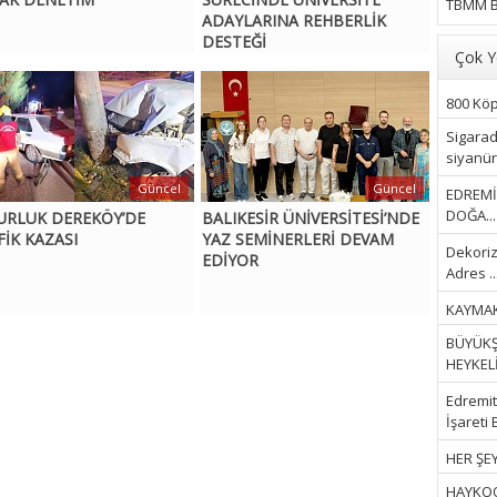
TBMM B
ADAYLARINA REHBERLİK
DESTEĞİ
Çok Y
800 Köpe
Sigarad
siyanür 
Güncel
Güncel
EDREMİ
DOĞA...
URLUK DEREKÖY’DE
BALIKESİR ÜNİVERSİTESİ’NDE
FİK KAZASI
YAZ SEMİNERLERİ DEVAM
Dekoriz
EDİYOR
Adres ..
KAYMAK
BÜYÜKŞ
HEYKELİ.
Edremit 
İşareti 
HER ŞEY
HAYKOOP