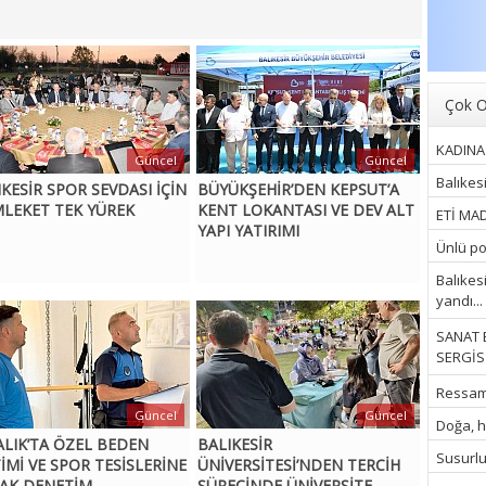
Çok O
KADINA 
Güncel
Güncel
Balıkes
IKESİR SPOR SEVDASI İÇİN
BÜYÜKŞEHİR’DEN KEPSUT’A
LEKET TEK YÜREK
KENT LOKANTASI VE DEV ALT
ETİ MAD
YAPI YATIRIMI
Ünlü pop
Balıkes
yandı...
SANAT 
SERGİSİ
Ressam İ
Güncel
Güncel
Doğa, hu
ALIK’TA ÖZEL BEDEN
BALIKESİR
Susurluk
TİMİ VE SPOR TESİSLERİNE
ÜNİVERSİTESİ’NDEN TERCİH
AK DENETİM
SÜRECİNDE ÜNİVERSİTE