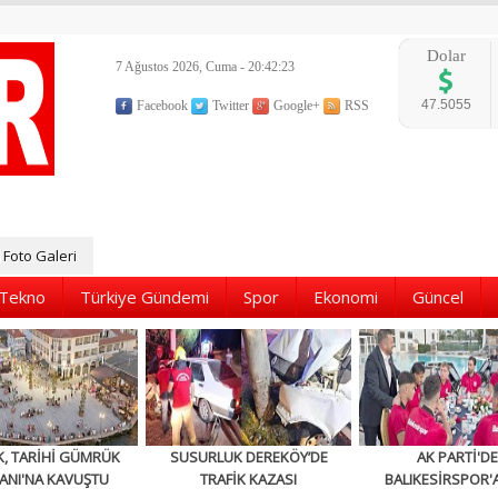
Dolar
7 Ağustos 2026, Cuma - 20:42:25
47.5055
Facebook
Twitter
Google+
RSS
Foto Galeri
Tekno
Türkiye Gündemi
Spor
Ekonomi
Güncel
K, TARİHİ GÜMRÜK
SUSURLUK DEREKÖY’DE
AK PARTİ'D
ANI'NA KAVUŞTU
TRAFİK KAZASI
BALIKESİRSPOR'A