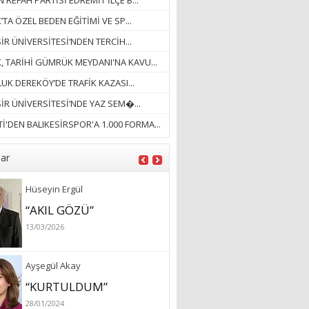
 REFAH PARTİSİ EDREMİT İLÇE B...
18/03/2023
’TA ÖZEL BEDEN EĞİTİMİ VE SP...
İlknur Solmaz Çoban
İR ÜNİVERSİTESİ’NDEN TERCİH...
“DOĞANIN GÜLEÇ
K, TARİHİ GÜMRÜK MEYDANI'NA KAVU...
YAĞMURLARINI
UK DEREKÖY’DE TRAFİK KAZASI...
ÖZLERKEN…”
SİR ÜNİVERSİTESİ’NDE YAZ SEM�...
23/11/2025
Fatma Aker
İ'DEN BALIKESİRSPOR'A 1.000 FORMA...
“Ne çok şey oldu
unutulmaması gereken”
lar
28/01/2024
Hüseyin Ergül
“AKIL GÖZÜ”
13/03/2026
Ayşegül Akay
“KURTULDUM”
28/01/2024