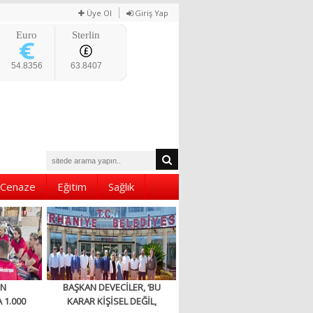
Üye Ol
Giriş Yap
Euro
Sterlin
54.8356
63.8407
Cenaze
Eğitim
Sağlık
EN
BAŞKAN DEVECİLER, ‘BU
 1.000
KARAR KİŞİSEL DEĞİL,