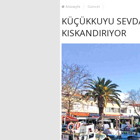
YENİ HİZMET BİNASI
Anasayfa
Güncel
AÇILIYOR!
KÜÇÜKKUYU SEVDA
KISKANDIRIYOR