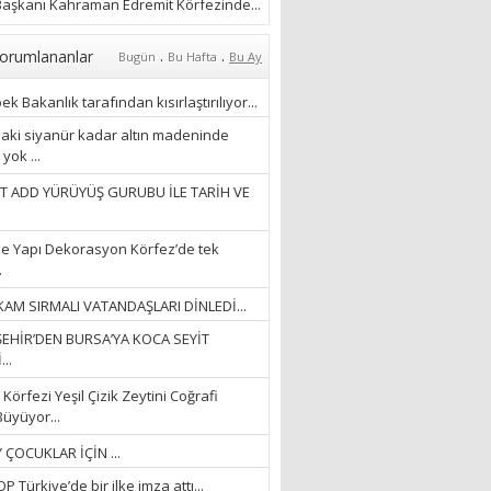
ÖZLERKEN…”
aşkanı Kahraman Edremit Körfezinde...
23/11/2025
Fatma Aker
.
.
orumlananlar
Bugün
Bu Hafta
Bu Ay
“Ne çok şey oldu
unutulmaması gereken”
k Bakanlık tarafından kısırlaştırılıyor...
28/01/2024
aki siyanür kadar altın madeninde
yok ...
Hüseyin Ergül
T ADD YÜRÜYÜŞ GURUBU İLE TARİH VE
“AKIL GÖZÜ”
13/03/2026
e Yapı Dekorasyon Körfez’de tek
.
Ayşegül Akay
AM SIRMALI VATANDAŞLARI DİNLEDİ...
“KURTULDUM”
EHİR’DEN BURSA’YA KOCA SEYİT
28/01/2024
..
Körfezi Yeşil Çizik Zeytini Coğrafi
Büyüyor...
 ÇOCUKLAR İÇİN ...
 Türkiye’de bir ilke imza attı...