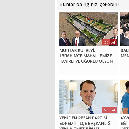
Bunlar da ilginizi çekebilir
Güncel
MUHTAR KÜFREVİ,
BAL
'İBRAHİMCE MAHALLEMİZE
MEM
HAYIRLI VE UĞURLU OLSUN'
Güncel
YENİDEN REFAH PARTİSİ
AYV
EDREMİT İLÇE BAŞKANLIĞI
EĞİ
YENİ HİZMET BİNASI
ORT