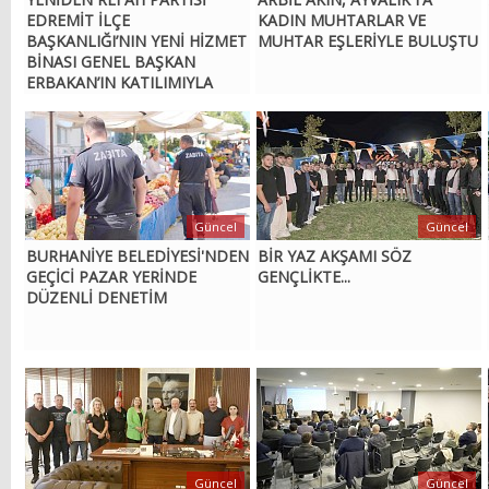
EDREMİT İLÇE
KADIN MUHTARLAR VE
BAŞKANLIĞI’NIN YENİ HİZMET
MUHTAR EŞLERİYLE BULUŞTU
BİNASI GENEL BAŞKAN
ERBAKAN’IN KATILIMIYLA
AÇILDI
Güncel
Güncel
BURHANİYE BELEDİYESİ'NDEN
BİR YAZ AKŞAMI SÖZ
GEÇİCİ PAZAR YERİNDE
GENÇLİKTE...
DÜZENLİ DENETİM
Güncel
Güncel