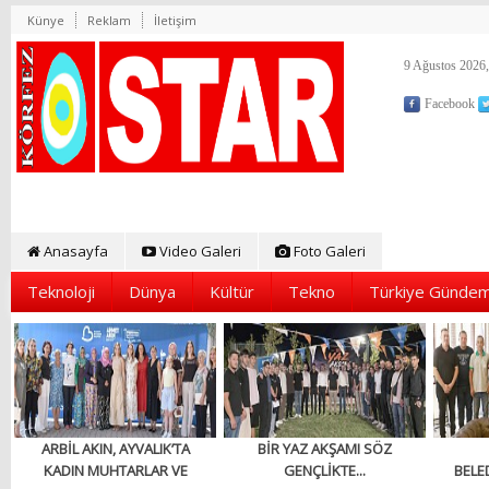
Künye
Reklam
İletişim
9 Ağustos 2026,
Facebook
Anasayfa
Video Galeri
Foto Galeri
Teknoloji
Dünya
Kültür
Tekno
Türkiye Gündem
ARBİL AKIN, AYVALIK’TA
BİR YAZ AKŞAMI SÖZ
KADIN MUHTARLAR VE
GENÇLİKTE...
BELED