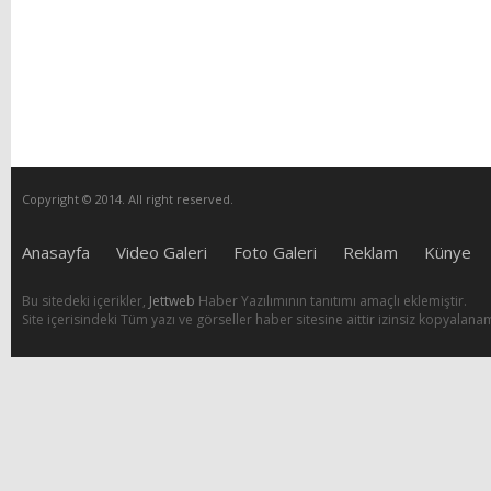
Copyright © 2014. All right reserved.
Anasayfa
Video Galeri
Foto Galeri
Reklam
Künye
Bu sitedeki içerikler,
Jettweb
Haber Yazılımının tanıtımı amaçlı eklemiştir.
Site içerisindeki Tüm yazı ve görseller haber sitesine aittir izinsiz kopyalana