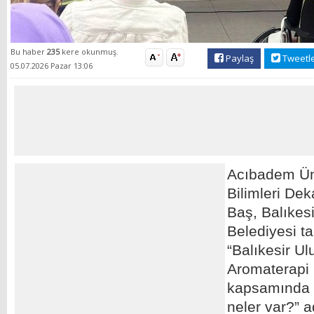
Bu haber
235
kere okunmuş.
Paylaş
Tweetl
05.07.2026 Pazar 13:06
Acıbadem Üni
Bilimleri Dek
Baş, Balıkes
Belediyesi t
“Balıkesir Ul
Aromaterapi 
kapsamında
neler var?” a