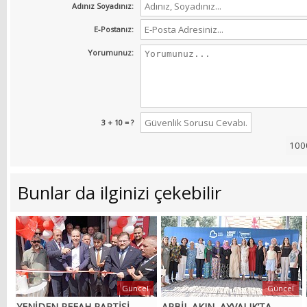
Adınız Soyadınız:
E-Postanız:
Yorumunuz:
3 + 10 = ?
Bunlar da ilginizi çekebilir
Güncel
Güncel
YENİDEN REFAH PARTİSİ
ARBİL AKIN, AYVALIK’TA