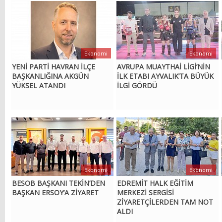
Ekonomi
Ekonomi
YENİ PARTİ HAVRAN İLÇE
AVRUPA MUAYTHAİ LİGİ’NİN
BAŞKANLIĞINA AKGÜN
İLK ETABI AYVALIK’TA BÜYÜK
YÜKSEL ATANDI
İLGİ GÖRDÜ
Ekonomi
Ekonomi
BESOB BAŞKANI TEKİN’DEN
EDREMİT HALK EĞİTİM
BAŞKAN ERSOY’A ZİYARET
MERKEZİ SERGİSİ
ZİYARETÇİLERDEN TAM NOT
ALDI