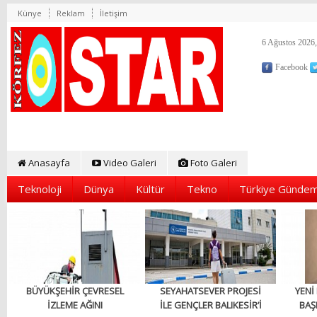
Künye
Reklam
İletişim
6 Ağustos 2026,
Facebook
Anasayfa
Video Galeri
Foto Galeri
Teknoloji
Dünya
Kültür
Tekno
Türkiye Gündem
BÜYÜKŞEHİR ÇEVRESEL
SEYAHATSEVER PROJESİ
YENİ
İZLEME AĞINI
İLE GENÇLER BALIKESİR’İ
BAŞ