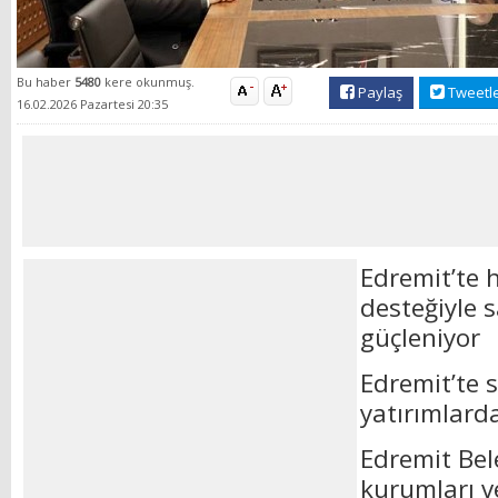
Bu haber
5480
kere okunmuş.
Paylaş
Tweetl
16.02.2026 Pazartesi 20:35
Edremit’te 
desteğiyle s
güçleniyor
Edremit’te s
yatırımlard
Edremit Bel
kurumları v