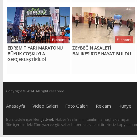
Ekonomi
Ekonomi
EDREMİT YARI MARATONU
ZEYBEĞİN ASALETİ
BÜYÜK COŞKUYLA
BALIKESİR’DE HAYAT BULDU
GERÇEKLEŞTİRİLDİ
Copyright © 2014. All right reserved.
Anasayfa
Video Galeri
Foto Galeri
Reklam
Künye
Bu sitedeki içerikler,
Jettweb
Haber Yazılımının tanıtımı amaçlı eklemiştir.
Site içerisindeki Tüm yazı ve görseller haber sitesine aittir izinsiz kopyalana