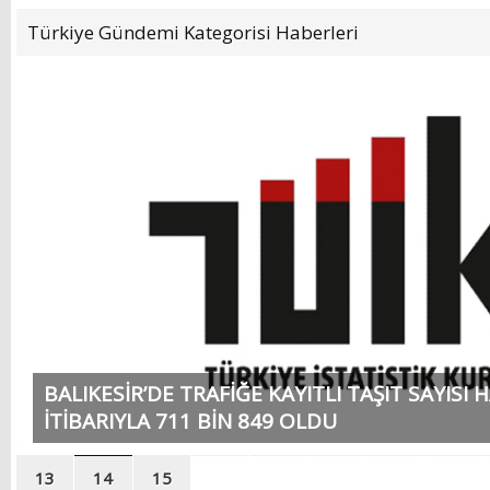
YENİ HİZMET BİNASI
AÇILIYOR!
Türkiye Gündemi
Kategorisi Haberleri
BALIKESİR’DE TRAFİĞE KAYITLI TAŞIT SAYISI
İTİBARIYLA 711 BİN 849 OLDU
1
2
3
4
5
6
7
8
13
14
15