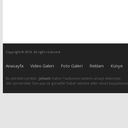
Copyright © 2014. All right reserved.
Anasayfa
Video Galeri
Foto Galeri
Reklam
Künye
Bu sitedeki içerikler,
Jettweb
Haber Yazılımının tanıtımı amaçlı eklemiştir.
Site içerisindeki Tüm yazı ve görseller haber sitesine aittir izinsiz kopyalana