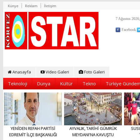
Künye
Reklam
İletişim
7 Ağustos 2026,
Facebook
Anasayfa
Video Galeri
Foto Galeri
Teknoloji
Dünya
Kültür
Tekno
Türkiye Gündem
YENİDEN REFAH PARTİSİ
AYVALIK, TARİHİ GÜMRÜK
SUS
EDREMİT İLÇE BAŞKANLIĞI
MEYDANI'NA KAVUŞTU