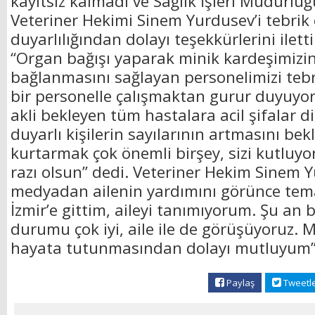
kayıtsız kalmadı ve Sağlık İşleri Müdürlü
Veteriner Hekimi Sinem Yurdusev’i tebrik e
duyarlılığından dolayı teşekkürlerini ilet
“Organ bağışı yaparak minik kardeşimizi
bağlanmasını sağlayan personelimizi tebr
bir personelle çalışmaktan gurur duyuyo
akli bekleyen tüm hastalara acil şifalar di
duyarlı kişilerin sayılarının artmasını be
kurtarmak çok önemli birşey, sizi kutluyo
razı olsun” dedi. Veteriner Hekim Sinem 
medyadan ailenin yardımını görünce tem
İzmir’e gittim, aileyi tanımıyorum. Şu an 
durumu çok iyi, aile ile de görüşüyoruz. 
hayata tutunmasından dolayı mutluyum”
Paylaş
Tweetl