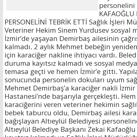
personelini
KAFAOĞLU 
PERSONELİNİ TEBRİK ETTİ Sağlık İşleri M
Veteriner Hekim Sinem Yurdusev sosyal 
İzmir’de yaşayan Demirbaş ailesinin çağrı
kalmadı. 2 aylık Mehmet bebeğin yeniden
için karaciğer nakline ihtiyacı vardı. Bele
duruma kayıtsız kalmadı ve sosyal medya ar
temasa geçti ve hemen İzmir’e gitti. Yapıl
sonucunda personelin dokuları uyum sağl
Mehmet Demirbaş’a karaciğer nakli İzmir 
Hastanesi’nde başarıyla gerçekleşti. He
karaciğerini veren veteriner hekimin sağl
bebek taburcu oldu, Demirbaş ailesi karac
bağışlayan Altıeylül Belediyesi personeline
Altıeylül Belediye Başkanı Zekai Kafaoğ