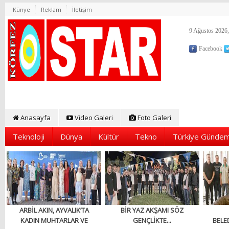
Künye
Reklam
İletişim
9 Ağustos 2026,
Facebook
Anasayfa
Video Galeri
Foto Galeri
Teknoloji
Dünya
Kültür
Tekno
Türkiye Gündem
ARBİL AKIN, AYVALIK’TA
BİR YAZ AKŞAMI SÖZ
KADIN MUHTARLAR VE
GENÇLİKTE...
BELED