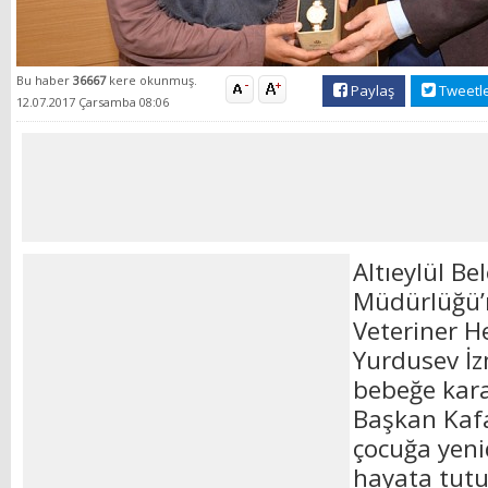
Bu haber
36667
kere okunmuş.
Paylaş
Tweetl
12.07.2017 Çarsamba 08:06
Altıeylül Bel
Müdürlüğü’
Veteriner 
Yurdusev İzm
bebeğe karac
Başkan Kafa
çocuğa yeni
hayata tut