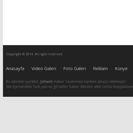
Copyright © 2014. All right reserved.
Anasayfa
Video Galeri
Foto Galeri
Reklam
Künye
Bu sitedeki içerikler,
Jettweb
Haber Yazılımının tanıtımı amaçlı eklemiştir.
Site içerisindeki Tüm yazı ve görseller haber sitesine aittir izinsiz kopyalana