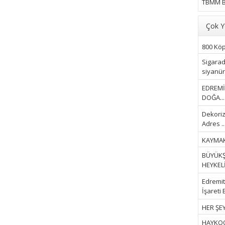
TBMM B
Çok Y
800 Köpe
Sigarad
siyanür 
EDREMİ
DOĞA...
Dekoriz
Adres ..
KAYMAK
BÜYÜKŞ
HEYKELİ.
Edremit 
İşareti 
HER ŞEY
HAYKOOP