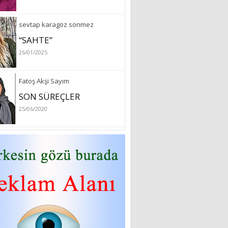
sevtap karagöz sönmez
“SAHTE”
26/01/2025
Fatoş Akşi Sayım
SON SÜREÇLER
25/06/2020
özlem arslan
Hydrafacial cilt bakımı
26/07/2022
Sibel Atam
“18 Mart Çanakkale
Zaferi” Denildiğinde Ne