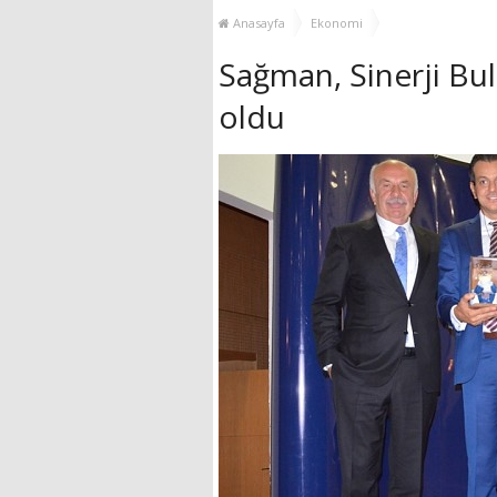
YENİ HİZMET BİNASI
Anasayfa
Ekonomi
AÇILIYOR!
Sağman, Sinerji Bu
oldu