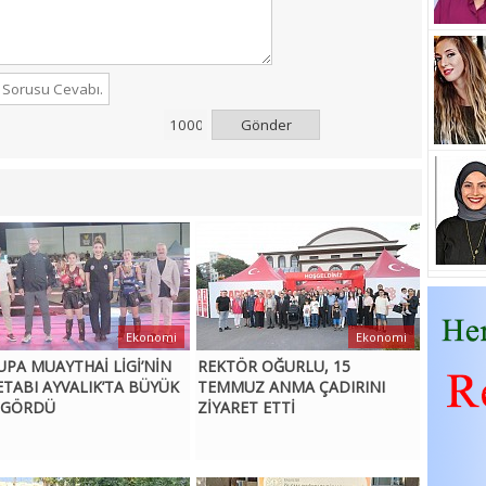
Gönder
Ekonomi
Ekonomi
UPA MUAYTHAİ LİGİ’NİN
REKTÖR OĞURLU, 15
 ETABI AYVALIK’TA BÜYÜK
TEMMUZ ANMA ÇADIRINI
İ GÖRDÜ
ZİYARET ETTİ