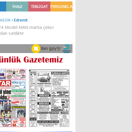
Ğİ!
İLKESEL BİR DURUŞTUR’