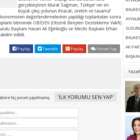
AYVALIK
gerçekleştiren Murat Sağman, Türkiye’ nin en
BALIKES
büyük çıkış yolunun ihracat, üretim ve tasarruf
ekonomisinin değerlendirmelerinin yapıldığı toplantıdan sonra
AYVALI
plantı bitiminde OBİDEV (Otizmli Bireyleri Destekleme Vakfı)
SUSURL
urulu Başkanı Hasan Ali Eğinlioğlu ve Meclis Başkanı Erhan
akdim edildi.
BALIKE
AK PART
Paylaş
Tweetle
Paylaş
Yorum Yap
BAŞKAN 
Yazar
'İLK YORUMU SEN YAP'
abere hiç yorum yapılmamış