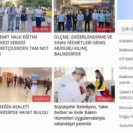
Çok O
Ekonomi
Ekonomi
EMİT HALK EĞİTİM
ÖLÇME, DEĞERLENDİRME VE
KADINA 
KEZİ SERGİSİ
SINAV HİZMETLERİ GENEL
ARETÇİLERDEN TAM NOT
MÜDÜRÜ KILINÇ
Balıkes
I
BALIKESİR’DE
ETİ MAD
Ünlü pop
Balıkes
yandı...
SANAT 
SERGİSİ
Ekonomi
Ekonomi
BEĞİN ASALETİ
Büyükşehir Belediyesi, Yakın
Ressam İ
IKESİR’DE HAYAT BULDU
Berber ve Evde Bakım
Doğa, hu
Hizmetleri Uygulamalarıyla
vatandaşın yanında
Susurluk