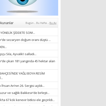
Anlıyoruz?
18/03/2024
Aleyna Gürsoy
“GELİŞ VE GİDİŞLERİN
ARASINDA...”
.
.
kunanlar
Bugün
Bu Hafta
Bu Ay
07/04/2026
YÖNELİK ŞİDDETE SON!...
Fatma Zehra Köseley
ir’de sezaryen doğum oranı düştü ...
MUSTAFA KEMALİN
EN...
KAĞNISI
çu Sıla, Ayvalık’ı salladı...
07/04/2026
ir’de çıkan 181 yangında 45 hektar alan
Mehmet Çağ
“BEDEN VE RUH
BAHÇESİ’NDE YAĞLI BOYA RESİM
BÜTÜNLÜĞÜ...”
...
18/03/2023
hsan Arı’nın 26. Sergisi açıldı...
İlknur Solmaz Çoban
zur ve sağlık Balıkesir’de birleşti...
“DOĞANIN GÜLEÇ
’ta 67 kök kenevir bitkisi ele geçirildi...
YAĞMURLARINI