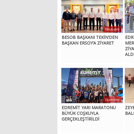
Ekonomi
BESOB BAŞKANI TEKİN’DEN
EDR
BAŞKAN ERSOY’A ZİYARET
MER
ZİY
ALD
Ekonomi
EDREMİT YARI MARATONU
ZEY
BÜYÜK COŞKUYLA
BAL
GERÇEKLEŞTİRİLDİ