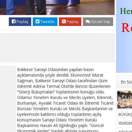
Paylaş
Tweetle
Paylaş
Yorum Yap
Balıkesir Sanayi Odasından yapılan basın
açıklamasında şöyle denildi: Ekonomist Murat
Sağman, Balıkesir Sanayi Odası tarafından Güre
En So
Edremit Adrina Termal Otel’de ikincisi düzenlenen
“Sinerji Buluşmaları” toplantısının konuğu oldu.
Odamız Yönetim Kurulu ve Meclis üyeleri, Edremit,
Burhaniye, Ayvalık Ticaret Odası ile Edremit Ticaret
Borsası Yönetim Kurulu ve Meclis Başkanlarının ve
üyelerimizin katılımcı olduğu toplantının açılış
BÜYÜKŞ
konuşmasını Sanayi Odası Yönetim Kurulu
YENİDEN
Başkanımız Hasan Ali Eğinlioğlu yaptı. “Güncel
Ekonomik Veriler” başlığı altında sunumunu