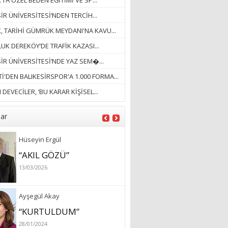
’TA ÖZEL BEDEN EĞİTİMİ VE SP...
18/03/2023
İR ÜNİVERSİTESİ’NDEN TERCİH...
İlknur Solmaz Çoban
K, TARİHİ GÜMRÜK MEYDANI'NA KAVU...
“DOĞANIN GÜLEÇ
UK DEREKÖY’DE TRAFİK KAZASI...
YAĞMURLARINI
SİR ÜNİVERSİTESİ’NDE YAZ SEM�...
ÖZLERKEN…”
İ'DEN BALIKESİRSPOR'A 1.000 FORMA...
23/11/2025
Fatma Aker
DEVECİLER, ‘BU KARAR KİŞİSEL...
“Ne çok şey oldu
unutulmaması gereken”
lar
28/01/2024
Hüseyin Ergül
“AKIL GÖZÜ”
13/03/2026
Ayşegül Akay
“KURTULDUM”
28/01/2024