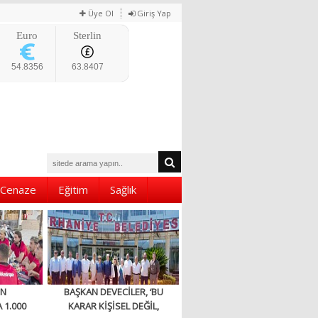
Üye Ol
Giriş Yap
Euro
Sterlin
54.8356
63.8407
Cenaze
Eğitim
Sağlık
EN
BAŞKAN DEVECİLER, ‘BU
 1.000
KARAR KİŞİSEL DEĞİL,