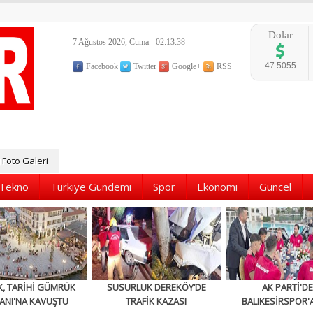
Dolar
7 Ağustos 2026, Cuma - 02:13:40
47.5055
Facebook
Twitter
Google+
RSS
Foto Galeri
Tekno
Türkiye Gündemi
Spor
Ekonomi
Güncel
K, TARİHİ GÜMRÜK
SUSURLUK DEREKÖY’DE
AK PARTİ'D
ANI'NA KAVUŞTU
TRAFİK KAZASI
BALIKESİRSPOR'A