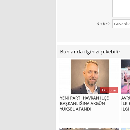
9 + 8 = ?
Bunlar da ilginizi çekebilir
Ekonomi
YENİ PARTİ HAVRAN İLÇE
AVR
BAŞKANLIĞINA AKGÜN
İLK
YÜKSEL ATANDI
İLG