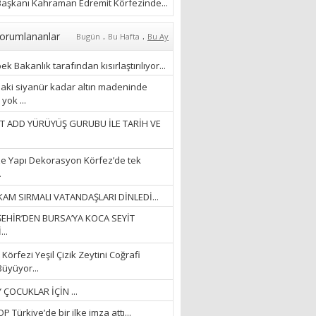
ÖZLERKEN…”
aşkanı Kahraman Edremit Körfezinde...
23/11/2025
Fatma Aker
.
.
orumlananlar
Bugün
Bu Hafta
Bu Ay
“Ne çok şey oldu
unutulmaması gereken”
k Bakanlık tarafından kısırlaştırılıyor...
28/01/2024
aki siyanür kadar altın madeninde
yok ...
Hüseyin Ergül
T ADD YÜRÜYÜŞ GURUBU İLE TARİH VE
“AKIL GÖZÜ”
13/03/2026
e Yapı Dekorasyon Körfez’de tek
.
Ayşegül Akay
AM SIRMALI VATANDAŞLARI DİNLEDİ...
“KURTULDUM”
EHİR’DEN BURSA’YA KOCA SEYİT
28/01/2024
..
Körfezi Yeşil Çizik Zeytini Coğrafi
Büyüyor...
 ÇOCUKLAR İÇİN ...
 Türkiye’de bir ilke imza attı...