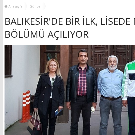
YENİ HİZMET BİNASI
Anasayfa
Güncel
AÇILIYOR!
BALIKESİR'DE BİR İLK, LİSED
BÖLÜMÜ AÇILIYOR