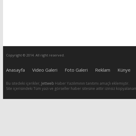
Copyright © 2014. All right reserved.
Anasayfa
Video Galeri
Foto Galeri
Reklam
Künye
Bu sitedeki içerikler,
Jettweb
Haber Yazılımının tanıtımı amaçlı eklemiştir.
Site içerisindeki Tüm yazı ve görseller haber sitesine aittir izinsiz kopyalana