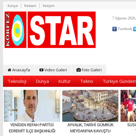
Künye
Reklam
İletişim
7 Ağustos 2026,
Facebook
Anasayfa
Video Galeri
Foto Galeri
Teknoloji
Dünya
Kültür
Tekno
Türkiye Gündem
YENİDEN REFAH PARTİSİ
AYVALIK, TARİHİ GÜMRÜK
SUS
EDREMİT İLÇE BAŞKANLIĞI
MEYDANI'NA KAVUŞTU