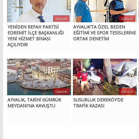
Güncel
Güncel
YENİDEN REFAH PARTİSİ
AYVALIK’TA ÖZEL BEDEN
EDREMİT İLÇE BAŞKANLIĞI
EĞİTİMİ VE SPOR TESİSLERİNE
YENİ HİZMET BİNASI
ORTAK DENETİM
AÇILIYOR!
Güncel
Güncel
AYVALIK, TARİHİ GÜMRÜK
SUSURLUK DEREKÖY’DE
MEYDANI'NA KAVUŞTU
TRAFİK KAZASI