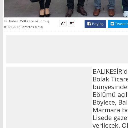
Bu haber
7560
kere okunmuş.
Paylaş
Tweetl
01.05.2017 Pazartesi 07:20
BALIKESİR'
Bolak Ticar
bünyesinde
Bölümü açılm
Böylece, Ba
Marmara böl
Lisede gazet
verilecek. O