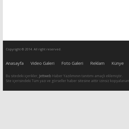
Copyright © 2014. All right reserved.
Anasayfa
Video Galeri
Foto Galeri
Reklam
Künye
Bu sitedeki içerikler,
Jettweb
Haber Yazılımının tanıtımı amaçlı eklemiştir.
Site içerisindeki Tüm yazı ve görseller haber sitesine aittir izinsiz kopyalana