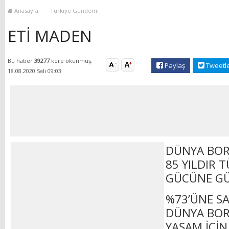
YENİ HİZMET BİNASI
Anasayfa
Türkiye Gündemi
AÇILIYOR!
ETİ MADEN
Bu haber
39277
kere okunmuş.
Paylaş
Tweetl
18.08.2020 Salı 09:03
DÜNYA BOR 
85 YILDIR T
GÜCÜNE GÜ
%73’ÜNE S
DÜNYA BOR
YAŞAM İÇİN