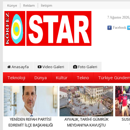
Künye
Reklam
İletişim
7 Ağustos 2026,
Facebook
Anasayfa
Video Galeri
Foto Galeri
Teknoloji
Dünya
Kültür
Tekno
Türkiye Gündem
YENİDEN REFAH PARTİSİ
AYVALIK, TARİHİ GÜMRÜK
SUS
EDREMİT İLÇE BAŞKANLIĞI
MEYDANI'NA KAVUŞTU