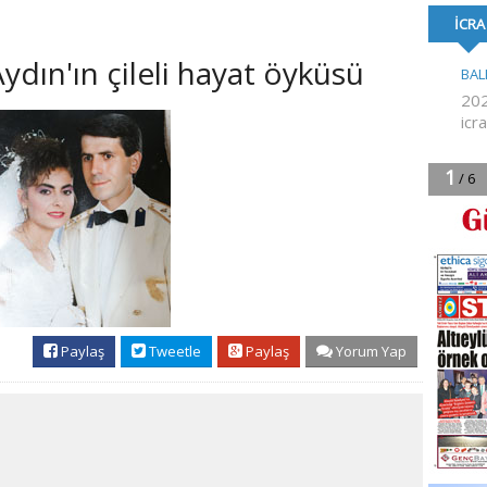
FORMA DESTE
dın'ın çileli hayat öyküsü
Paylaş
Tweetle
Paylaş
Yorum Yap