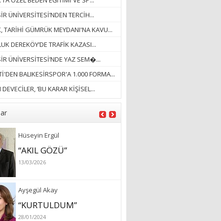
’TA ÖZEL BEDEN EĞİTİMİ VE SP...
18/03/2023
İR ÜNİVERSİTESİ’NDEN TERCİH...
İlknur Solmaz Çoban
K, TARİHİ GÜMRÜK MEYDANI'NA KAVU...
“DOĞANIN GÜLEÇ
UK DEREKÖY’DE TRAFİK KAZASI...
YAĞMURLARINI
SİR ÜNİVERSİTESİ’NDE YAZ SEM�...
ÖZLERKEN…”
İ'DEN BALIKESİRSPOR'A 1.000 FORMA...
23/11/2025
Fatma Aker
DEVECİLER, ‘BU KARAR KİŞİSEL...
“Ne çok şey oldu
unutulmaması gereken”
lar
28/01/2024
Hüseyin Ergül
“AKIL GÖZÜ”
13/03/2026
Ayşegül Akay
“KURTULDUM”
28/01/2024