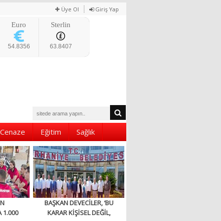
Üye Ol
Giriş Yap
Euro
Sterlin
54.8356
63.8407
Cenaze
Eğitim
Sağlık
EN
BAŞKAN DEVECİLER, ‘BU
 1.000
KARAR KİŞİSEL DEĞİL,