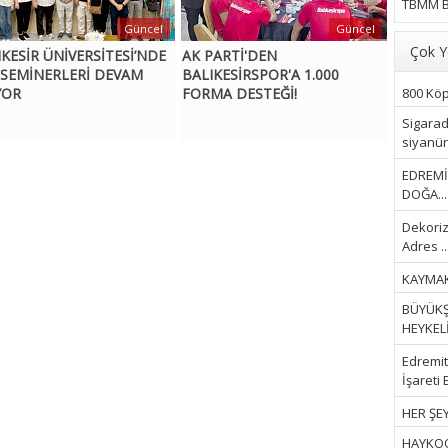
TBMM B
Güncel
Güncel
Çok Y
IKESİR ÜNİVERSİTESİ’NDE
AK PARTİ'DEN
 SEMİNERLERİ DEVAM
BALIKESİRSPOR'A 1.000
800 Köpe
YOR
FORMA DESTEĞİ!
Sigarad
siyanür 
EDREMİ
DOĞA...
Dekoriz
Adres ..
KAYMAK
BÜYÜKŞ
HEYKELİ.
Edremit 
İşareti 
HER ŞEY
HAYKOOP