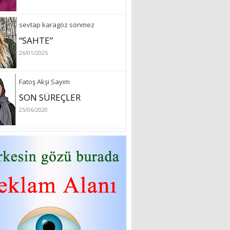
sevtap karagöz sönmez
“SAHTE”
26/01/2025
Fatoş Akşi Sayım
SON SÜREÇLER
25/06/2020
özlem arslan
Hydrafacial cilt bakımı
26/07/2022
Sibel Atam
“18 Mart Çanakkale
Zaferi” Denildiğinde Ne