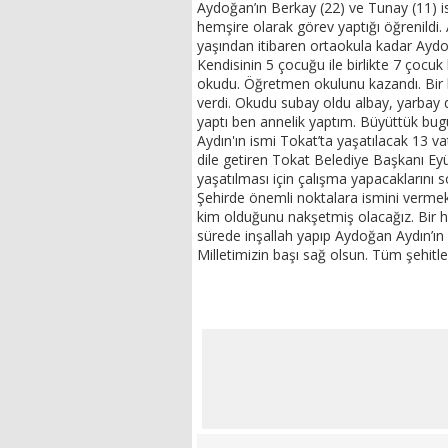
Aydoğan’ın Berkay (22) ve Tunay (11) isi
hemşire olarak görev yaptığı öğrenildi
yaşından itibaren ortaokula kadar Aydo
Kendisinin 5 çocuğu ile birlikte 7 çocu
okudu. Öğretmen okulunu kazandı. Bir 
verdi. Okudu subay oldu albay, yarbay 
yaptı ben annelik yaptım. Büyüttük bugü
Aydın'ın ismi Tokat’ta yaşatılacak 13 v
dile getiren Tokat Belediye Başkanı Ey
yaşatılması için çalışma yapacaklarını
Şehirde önemli noktalara ismini vermek 
kim olduğunu nakşetmiş olacağız. Bir h
sürede inşallah yapıp Aydoğan Aydın’ın
Milletimizin başı sağ olsun. Tüm şehitler