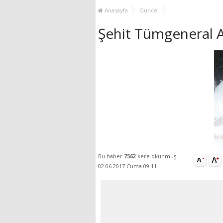
YENİ HİZMET BİNASI
Anasayfa
Güncel
AÇILIYOR!
Şehit Tümgeneral Ay
Bu haber
7562
kere okunmuş.
02.06.2017 Cuma 09:11