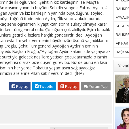
AYVALIK
minde iki oğlu vardı. Şehit'in kız kardeşinin ise Muş'ta
. Amcasının yanında büyüdü Şehidin yengesi Fatma Aydın, 4
BALIKES
ğan Aydın ve kız kardeşinin yanında büyüdüğünü söyledi.
AYVALI
k büyüttüğünü ifade eden Aydın, "İlk ve ortaokulu burada
kaç sene öğretmenlik yaptıktan sonra subay olmaya karar
SUSURL
derken tümgeneral oldu. Çocuğum çok akıllıydı. Eşim babalık
BALIKE
nlere getirdik, bizlere harçlık gönderirdi" dedi. Aydoğan
atan evladını şehit vermenin büyük üzüntüsünü yaşadıklarını
AK PART
üp Eroğlu, Şehit Tümgeneral Aydoğan Aydın’ın isminin
 söyledi. Başkan Eroğlu,"Aydoğan Aydın kalbimizde yaşayacak.
BAŞKAN 
suretiyle gelecek nesillere yetişen çocuklarımızda o ismin
emşehrisi olarak bize düşen görev bu. Biz de bunu en kısa
Yazar
 isminin her yerde Tokat’ta yaşamasını sağlayacağız.
imizin ailelerine Allah sabır versin" dedi. (İHA)
Paylaş
Tweetle
Paylaş
Yorum Yap