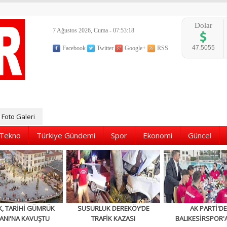
Dolar
7 Ağustos 2026, Cuma - 07:53:19
47.5055
Facebook
Twitter
Google+
RSS
Foto Galeri
Tekno
Türkiye Gündemi
Spor
Ekonomi
Güncel
K, TARİHİ GÜMRÜK
SUSURLUK DEREKÖY’DE
AK PARTİ'D
ANI'NA KAVUŞTU
TRAFİK KAZASI
BALIKESİRSPOR'A