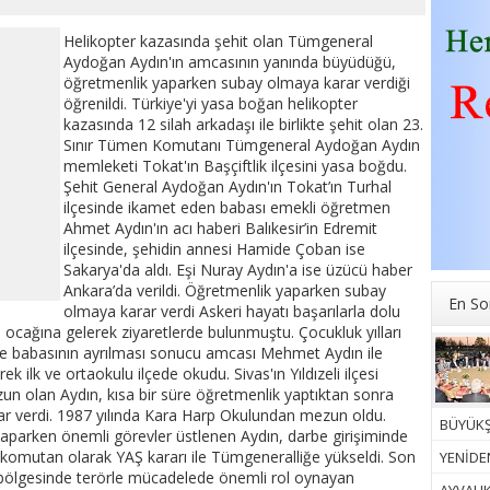
Helikopter kazasında şehit olan Tümgeneral
Aydoğan Aydın'ın amcasının yanında büyüdüğü,
öğretmenlik yaparken subay olmaya karar verdiği
öğrenildi. Türkiye'yi yasa boğan helikopter
kazasında 12 silah arkadaşı ile birlikte şehit olan 23.
Sınır Tümen Komutanı Tümgeneral Aydoğan Aydın
memleketi Tokat'ın Başçiftlik ilçesini yasa boğdu.
Şehit General Aydoğan Aydın'ın Tokat’ın Turhal
ilçesinde ikamet eden babası emekli öğretmen
Ahmet Aydın'ın acı haberi Balıkesir’in Edremit
ilçesinde, şehidin annesi Hamide Çoban ise
Sakarya'da aldı. Eşi Nuray Aydın'a ise üzücü haber
Ankara’da verildi. Öğretmenlik yaparken subay
En So
olmaya karar verdi Askeri hayatı başarılarla dolu
a ocağına gelerek ziyaretlerde bulunmuştu. Çocukluk yılları
 ve babasının ayrılması sonucu amcası Mehmet Aydın ile
 ilk ve ortaokulu ilçede okudu. Sivas'ın Yıldızeli ilçesi
 olan Aydın, kısa bir süre öğretmenlik yaptıktan sonra
ar verdi. 1987 yılında Kara Harp Okulundan mezun oldu.
BÜYÜKŞ
arken önemli görevler üstlenen Aydın, darbe girişiminde
 komutan olarak YAŞ kararı ile Tümgeneralliğe yükseldi. Son
YENİDEN
ı bölgesinde terörle mücadelede önemli rol oynayan