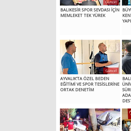
Güncel
BALIKESİR SPOR SEVDASI İÇİN
BÜY
MEMLEKET TEK YÜREK
KEN
YAPI
Güncel
AYVALIK’TA ÖZEL BEDEN
BAL
EĞİTİMİ VE SPOR TESİSLERİNE
ÜNİ
ORTAK DENETİM
SÜR
ADA
DES