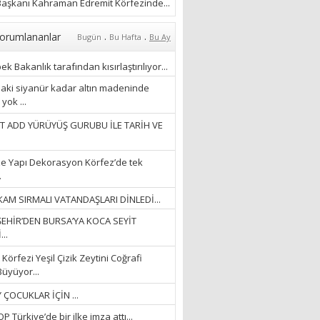
ÖZLERKEN…”
aşkanı Kahraman Edremit Körfezinde...
23/11/2025
Fatma Aker
.
.
orumlananlar
Bugün
Bu Hafta
Bu Ay
“Ne çok şey oldu
unutulmaması gereken”
k Bakanlık tarafından kısırlaştırılıyor...
28/01/2024
aki siyanür kadar altın madeninde
yok ...
Hüseyin Ergül
T ADD YÜRÜYÜŞ GURUBU İLE TARİH VE
“AKIL GÖZÜ”
13/03/2026
e Yapı Dekorasyon Körfez’de tek
.
Ayşegül Akay
AM SIRMALI VATANDAŞLARI DİNLEDİ...
“KURTULDUM”
EHİR’DEN BURSA’YA KOCA SEYİT
28/01/2024
..
Körfezi Yeşil Çizik Zeytini Coğrafi
Büyüyor...
 ÇOCUKLAR İÇİN ...
 Türkiye’de bir ilke imza attı...