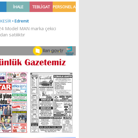
Ğİ!
İLKESEL BİR DURUŞTUR’