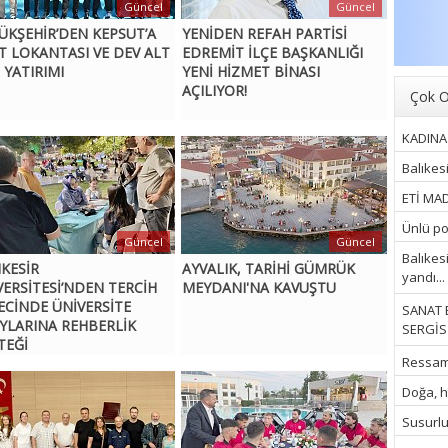
Güncel
Güncel
ÜKŞEHİR’DEN KEPSUT’A
YENİDEN REFAH PARTİSİ
T LOKANTASI VE DEV ALT
EDREMİT İLÇE BAŞKANLIĞI
 YATIRIMI
YENİ HİZMET BİNASI
AÇILIYOR!
Çok O
KADINA 
Balıkes
ETİ MAD
Ünlü pop
Güncel
Güncel
Balıkes
IKESİR
AYVALIK, TARİHİ GÜMRÜK
yandı...
VERSİTESİ’NDEN TERCİH
MEYDANI'NA KAVUŞTU
ECİNDE ÜNİVERSİTE
SANAT 
YLARINA REHBERLİK
SERGİSİ
TEĞİ
Ressam İ
Doğa, hu
Susurluk