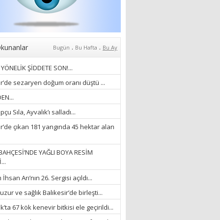
Anlıyoruz?
18/03/2024
Aleyna Gürsoy
“GELİŞ VE GİDİŞLERİN
ARASINDA...”
.
.
kunanlar
Bugün
Bu Hafta
Bu Ay
07/04/2026
YÖNELİK ŞİDDETE SON!...
Fatma Zehra Köseley
ir’de sezaryen doğum oranı düştü ...
MUSTAFA KEMALİN
EN...
KAĞNISI
çu Sıla, Ayvalık’ı salladı...
07/04/2026
ir’de çıkan 181 yangında 45 hektar alan
Mehmet Çağ
“BEDEN VE RUH
BAHÇESİ’NDE YAĞLI BOYA RESİM
BÜTÜNLÜĞÜ...”
...
18/03/2023
hsan Arı’nın 26. Sergisi açıldı...
İlknur Solmaz Çoban
zur ve sağlık Balıkesir’de birleşti...
“DOĞANIN GÜLEÇ
’ta 67 kök kenevir bitkisi ele geçirildi...
YAĞMURLARINI