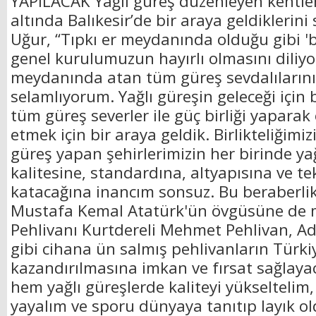
YAPILACAK Yağlı güreş düzenleyen kentleri
altında Balıkesir’de bir araya geldiklerin
Uğur, “Tıpkı er meydanında olduğu gibi 'b
genel kurulumuzun hayırlı olmasını diliyo
meydanında atan tüm güreş sevdalılarını 
selamlıyorum. Yağlı güreşin geleceği için bi
tüm güreş severler ile güç birliği yaparak
etmek için bir araya geldik. Birlikteliğimiz
güreş yapan şehirlerimizin her birinde ya
kalitesine, standardına, altyapısına ve t
katacağına inancım sonsuz. Bu beraberli
Mustafa Kemal Atatürk'ün övgüsüne de 
Pehlivanı Kurtdereli Mehmet Pehlivan, Ada
gibi cihana ün salmış pehlivanların Türki
kazandırılmasına imkan ve fırsat sağlayaca
hem yağlı güreşlerde kaliteyi yükseltelim,
yayalım ve sporu dünyaya tanıtıp layık ol