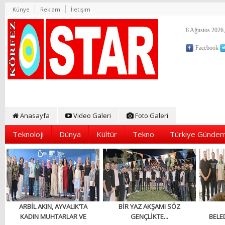
Künye
Reklam
İletişim
8 Ağustos 2026,
Facebook
Anasayfa
Video Galeri
Foto Galeri
Teknoloji
Dünya
Kültür
Tekno
Türkiye Gündem
ARBİL AKIN, AYVALIK’TA
BİR YAZ AKŞAMI SÖZ
KADIN MUHTARLAR VE
GENÇLİKTE...
BELED