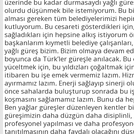
üzerinde bu kadar durmasaydı yağlı güre
olurdu düşünmek bile istemiyorum. Bu bir
alması gereken tüm belediyelerimizi hep
kutluyorum. Bu cesareti gösterdikleri için, 
sağladıkları için hepsine alkış istiyorum ö
başkanlarım kıymetli belediye çalışanları,
yağlı güreş bizim. Bizim olmaya devam ed
boyunca da Türk’ler güreşle anılacak. Bu 
yüceltmek için, bu yıldızları çoğaltmak iç
itibaren bu işe emek vermemiz lazım. Hi
ayırmamız lazım. Enerji sağlayıp sinerji o
önce sahalarda buluşturup sonrada bu i
koşmasını sağlamamız lazım. Bunu da hep 
Ben yağlar güreşler düzenleyen kentler b
güreşimizin daha düzgün daha disiplinli,
profesyonel yapılması ve daha profesyo
tanıtılmasının daha faydalı olacağını d