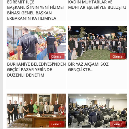
EDREMİT İLÇE
KADIN MUHTARLAR VE
BAŞKANLIĞI’NIN YENİ HİZMET
MUHTAR EŞLERİYLE BULUŞTU
BİNASI GENEL BAŞKAN
ERBAKAN’IN KATILIMIYLA
AÇILDI
Güncel
Güncel
BURHANİYE BELEDİYESİ'NDEN
BİR YAZ AKŞAMI SÖZ
GEÇİCİ PAZAR YERİNDE
GENÇLİKTE...
DÜZENLİ DENETİM
Güncel
Güncel