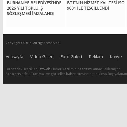
BURHANİYE BELEDİYESİ’NDE
BTT’NİN HİZMET KALİTESİ ISO
2026 YILI TOPLU İŞ
9001 İLE TESCİLLENDİ
SÖZLEŞMESİ İMZALANDI
Copyright © 2014. All right reserved.
Anasayfa
Video Galeri
Foto Galeri
Reklam
Künye
Bu sitedeki içerikler,
Jettweb
Haber Yazılımının tanıtımı amaçlı eklemiştir.
Site içerisindeki Tüm yazı ve görseller haber sitesine aittir izinsiz kopyalana