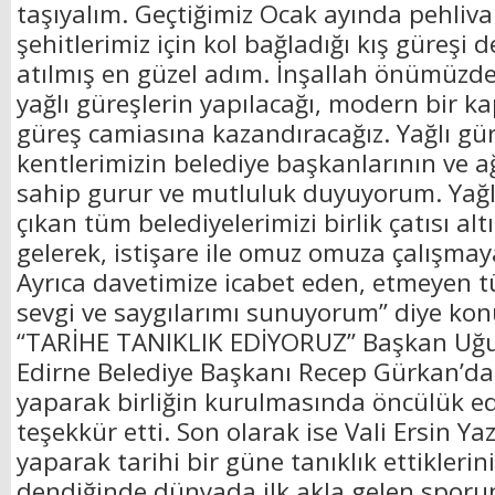
taşıyalım. Geçtiğimiz Ocak ayında pehliva
şehitlerimiz için kol bağladığı kış güreşi
atılmış en güzel adım. İnşallah önümüzde
yağlı güreşlerin yapılacağı, modern bir k
güreş camiasına kazandıracağız. Yağlı gü
kentlerimizin belediye başkanlarının ve a
sahip gurur ve mutluluk duyuyorum. Yağl
çıkan tüm belediyelerimizi birlik çatısı al
gelerek, istişare ile omuz omuza çalışma
Ayrıca davetimize icabet eden, etmeyen 
sevgi ve saygılarımı sunuyorum” diye konu
“TARİHE TANIKLIK EDİYORUZ” Başkan Uğu
Edirne Belediye Başkanı Recep Gürkan’d
yaparak birliğin kurulmasında öncülük e
teşekkür etti. Son olarak ise Vali Ersin Ya
yaparak tarihi bir güne tanıklık ettiklerini
dendiğinde dünyada ilk akla gelen spor