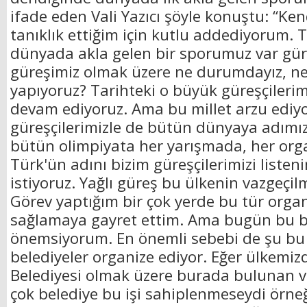
ifade eden Vali Yazıcı şöyle konuştu: “Ke
tanıklık ettiğim için kutlu addediyorum.
dünyada akla gelen bir sporumuz var güre
güreşimiz olmak üzere ne durumdayız, ne
yapıyoruz? Tarihteki o büyük güreşçileri
devam ediyoruz. Ama bu millet arzu ediyo
güreşçilerimizle de bütün dünyaya adımız
bütün olimpiyata her yarışmada, her or
Türk'ün adını bizim güreşçilerimizi liste
istiyoruz. Yağlı güreş bu ülkenin vazgeçil
Görev yaptığım bir çok yerde bu tür orga
sağlamaya gayret ettim. Ama bugün bu bi
önemsiyorum. En önemli sebebi de şu bu i
belediyeler organize ediyor. Eğer ülkemiz
Belediyesi olmak üzere burada bulunan 
çok belediye bu işi sahiplenmeseydi örneğ