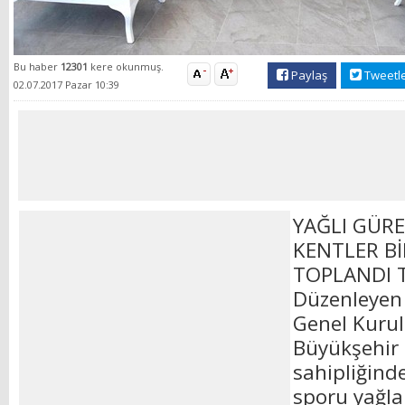
Bu haber
12301
kere okunmuş.
Paylaş
Tweetl
02.07.2017 Pazar 10:39
YAĞLI GÜR
KENTLER Bİ
TOPLANDI T
Düzenleyen K
Genel Kurul 
Büyükşehir 
sahipliğinde
sporu yağla