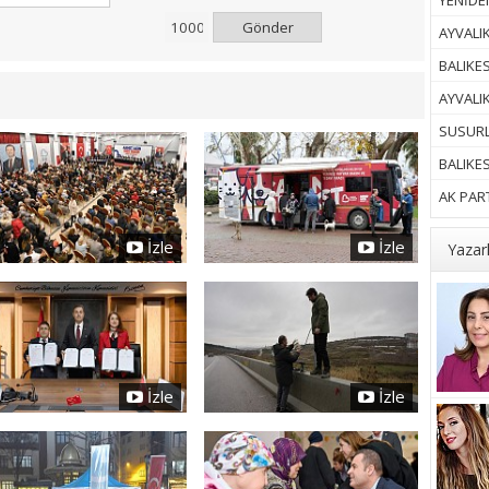
YENİDEN
Gönder
AYVALIK
BALIKES
AYVALI
SUSURL
BALIKE
AK PART
İzle
İzle
Yazar
İzle
İzle