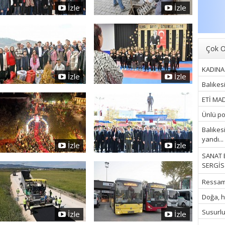
İzle
İzle
Çok O
KADINA 
İzle
İzle
Balıkes
ETİ MAD
Ünlü pop
Balıkes
yandı...
İzle
İzle
SANAT 
SERGİSİ
Ressam İ
Doğa, hu
Susurluk
İzle
İzle