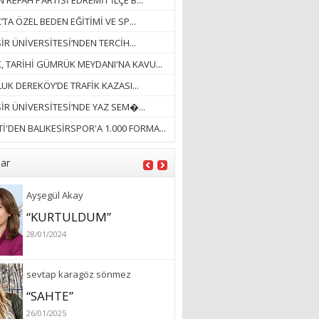
 REFAH PARTİSİ EDREMİT İLÇE B...
’TA ÖZEL BEDEN EĞİTİMİ VE SP...
Ayşegül Akay
İR ÜNİVERSİTESİ’NDEN TERCİH...
“KURTULDUM”
K, TARİHİ GÜMRÜK MEYDANI'NA KAVU...
28/01/2024
UK DEREKÖY’DE TRAFİK KAZASI...
SİR ÜNİVERSİTESİ’NDE YAZ SEM�...
sevtap karagöz sönmez
İ'DEN BALIKESİRSPOR'A 1.000 FORMA...
“SAHTE”
26/01/2025
lar
Fatoş Akşi Sayım
SON SÜREÇLER
25/06/2020
özlem arslan
Hydrafacial cilt bakımı
26/07/2022