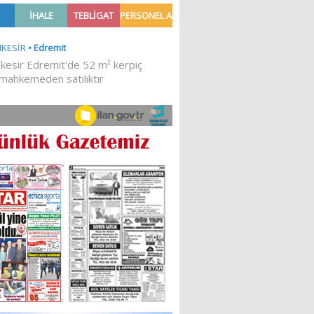
Ğİ!
İLKESEL BİR DURUŞTUR’
Sibel Atam
“18 Mart Çanakkale
Zaferi” Denildiğinde Ne
Anlıyoruz?
18/03/2024
Aleyna Gürsoy
“GELİŞ VE GİDİŞLERİN
ARASINDA...”
07/04/2026
Fatma Zehra Köseley
MUSTAFA KEMALİN
KAĞNISI