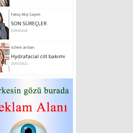
Sibel Atam
“18 Mart Çanakkale
Zaferi” Denildiğinde Ne
Anlıyoruz?
18/03/2024
Aleyna Gürsoy
“GELİŞ VE GİDİŞLERİN
ARASINDA...”
07/04/2026
Fatma Zehra Köseley
MUSTAFA KEMALİN
KAĞNISI
07/04/2026
Mehmet Çağ
“BEDEN VE RUH
BÜTÜNLÜĞÜ...”