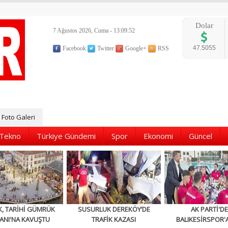
Dolar
7 Ağustos 2026, Cuma - 13:09:54
47.5055
Facebook
Twitter
Google+
RSS
Foto Galeri
Tekno
Türkiye Gündemi
Spor
Ekonomi
Güncel
K, TARİHİ GÜMRÜK
SUSURLUK DEREKÖY’DE
AK PARTİ'D
ANI'NA KAVUŞTU
TRAFİK KAZASI
BALIKESİRSPOR'A