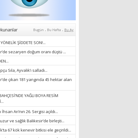
18/03/2023
İlknur Solmaz Çoban
“DOĞANIN GÜLEÇ
YAĞMURLARINI
.
.
kunanlar
Bugün
Bu Hafta
Bu Ay
ÖZLERKEN…”
YÖNELİK ŞİDDETE SON!...
23/11/2025
Fatma Aker
ir’de sezaryen doğum oranı düştü ...
“Ne çok şey oldu
EN...
unutulmaması gereken”
çu Sıla, Ayvalık’ı salladı...
28/01/2024
ir’de çıkan 181 yangında 45 hektar alan
Hüseyin Ergül
“AKIL GÖZÜ”
BAHÇESİ’NDE YAĞLI BOYA RESİM
13/03/2026
...
hsan Arı’nın 26. Sergisi açıldı...
Ayşegül Akay
zur ve sağlık Balıkesir’de birleşti...
“KURTULDUM”
’ta 67 kök kenevir bitkisi ele geçirildi...
28/01/2024