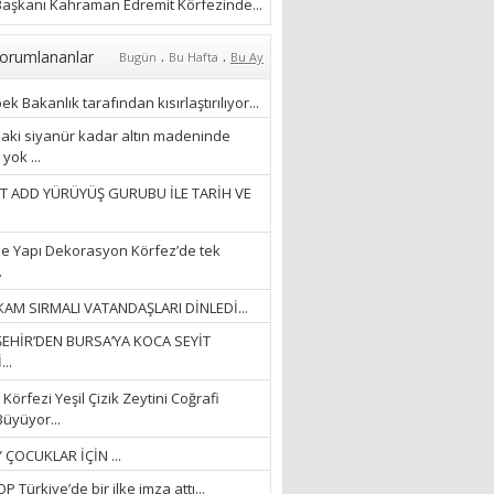
aşkanı Kahraman Edremit Körfezinde...
.
.
orumlananlar
Bugün
Bu Hafta
Bu Ay
k Bakanlık tarafından kısırlaştırılıyor...
aki siyanür kadar altın madeninde
yok ...
T ADD YÜRÜYÜŞ GURUBU İLE TARİH VE
e Yapı Dekorasyon Körfez’de tek
.
AM SIRMALI VATANDAŞLARI DİNLEDİ...
EHİR’DEN BURSA’YA KOCA SEYİT
..
Körfezi Yeşil Çizik Zeytini Coğrafi
Büyüyor...
 ÇOCUKLAR İÇİN ...
 Türkiye’de bir ilke imza attı...