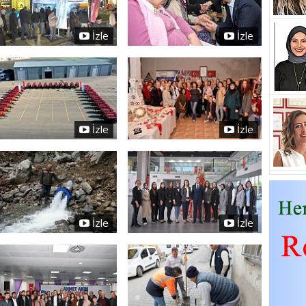
İzle
İzle
İzle
İzle
İzle
İzle