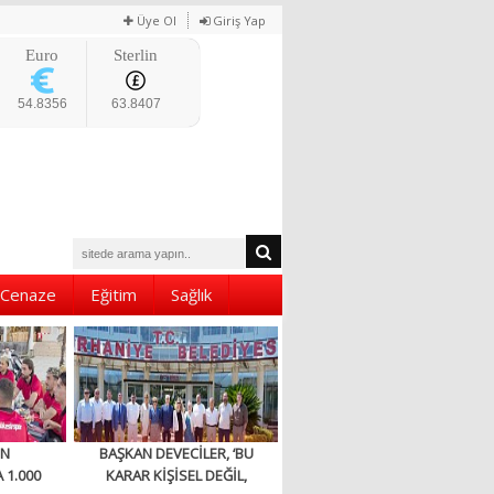
Üye Ol
Giriş Yap
Euro
Sterlin
54.8356
63.8407
Cenaze
Eğitim
Sağlık
EN
BAŞKAN DEVECİLER, ‘BU
 1.000
KARAR KİŞİSEL DEĞİL,