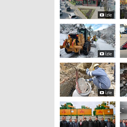
İzle
İzle
İzle