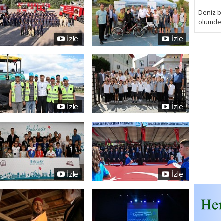
Deniz bi
ölümden 
İzle
İzle
İzle
İzle
İzle
İzle