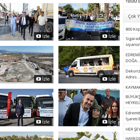
TBMM B
Çok Y
800 Köpe
İzle
İzle
Sigarad
siyanür 
EDREMİ
DOĞA...
Dekoriz
Adres ..
İzle
İzle
KAYMAK
BÜYÜKŞ
HEYKELİ.
Edremit 
İşareti 
İzle
İzle
HER ŞEY
HAYKOOP