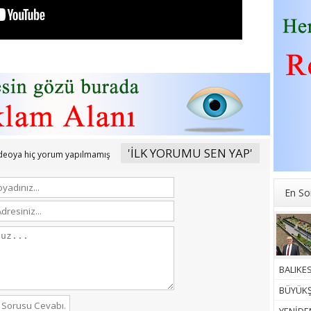
'İLK YORUMU SEN YAP'
ideoya hiç yorum yapılmamış
En So
BALIKES
BÜYÜKŞ