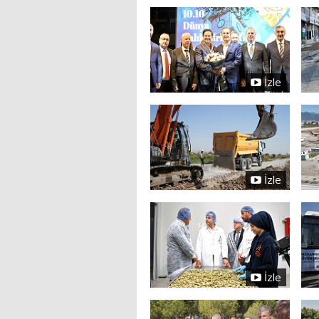
İzle
İzle
İzle