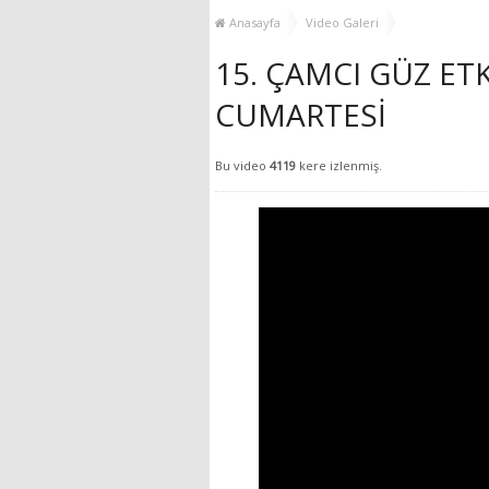
YENİ HİZMET BİNASI
Anasayfa
Video Galeri
AÇILIYOR!
15. ÇAMCI GÜZ ETKİ
CUMARTESİ
Bu video
4119
kere izlenmiş.