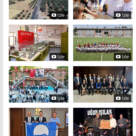
İzle
İzle
İzle
İzle
İzle
İzle