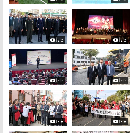
İzle
İzle
İzle
İzle
İzle
İzle