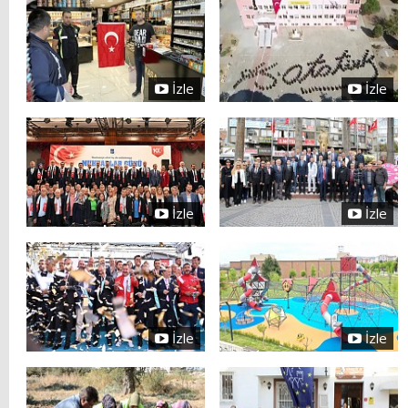
İzle
İzle
İzle
İzle
İzle
İzle