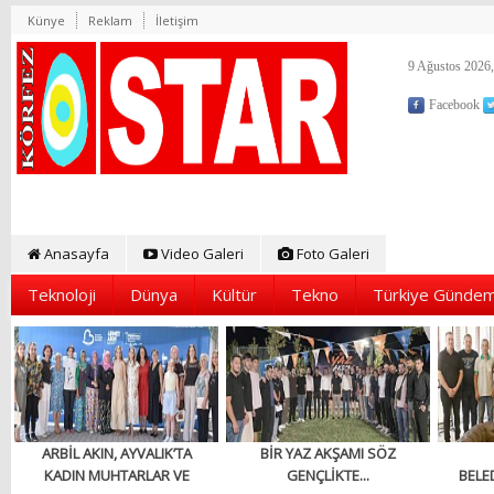
Künye
Reklam
İletişim
9 Ağustos 2026,
Facebook
Anasayfa
Video Galeri
Foto Galeri
Teknoloji
Dünya
Kültür
Tekno
Türkiye Gündem
ARBİL AKIN, AYVALIK’TA
BİR YAZ AKŞAMI SÖZ
KADIN MUHTARLAR VE
GENÇLİKTE...
BELED