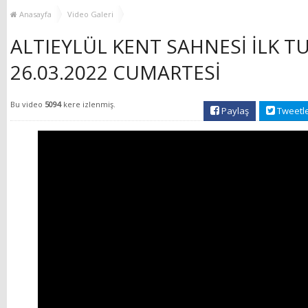
MUHTAR EŞLERİYLE
TOP
Anasayfa
Video Galeri
BULUŞTU
ALTIEYLÜL KENT SAHNESİ İLK T
26.03.2022 CUMARTESİ
Bu video
5094
kere izlenmiş.
Paylaş
Tweetl