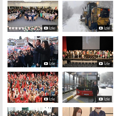
İzle
İzle
İzle
İzle
İzle
İzle