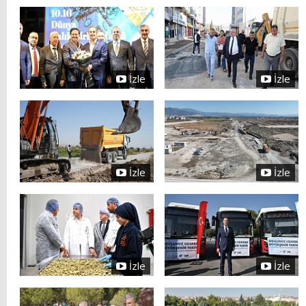
İzle
İzle
İzle
İzle
İzle
İzle