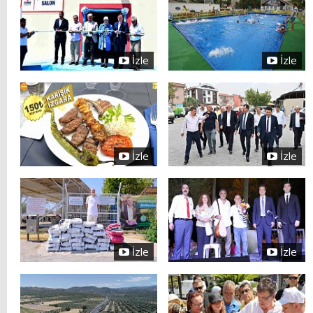
İzle
İzle
İzle
İzle
İzle
İzle