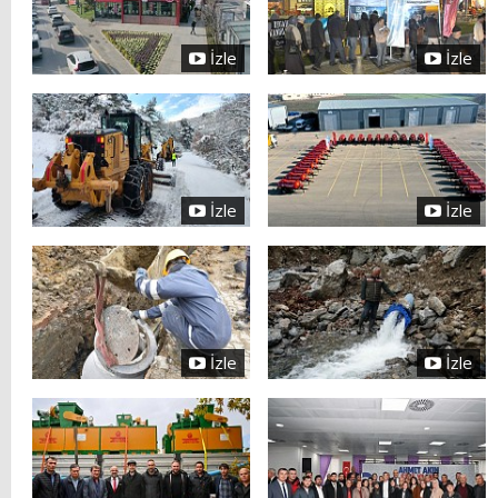
İzle
İzle
İzle
İzle
İzle
İzle