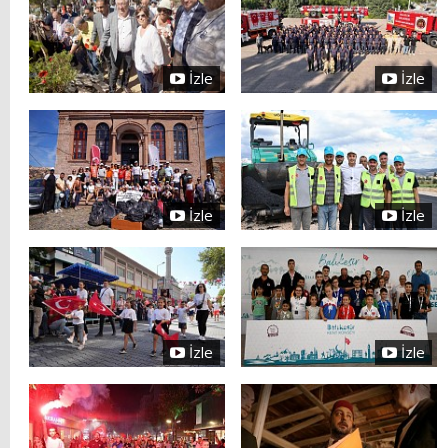
İzle
İzle
İzle
İzle
İzle
İzle