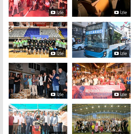
İzle
İzle
İzle
İzle
İzle
İzle