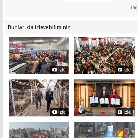
Bunları da izleyebilirsiniz
İzle
İzle
İzle
İzle