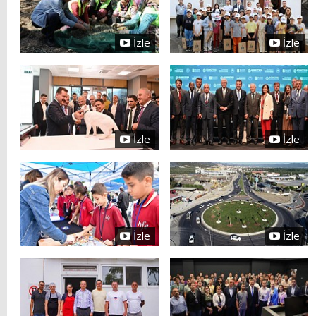
İzle
İzle
İzle
İzle
İzle
İzle