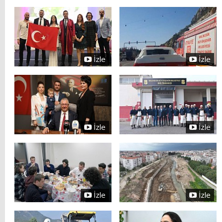
İzle
İzle
İzle
İzle
İzle
İzle