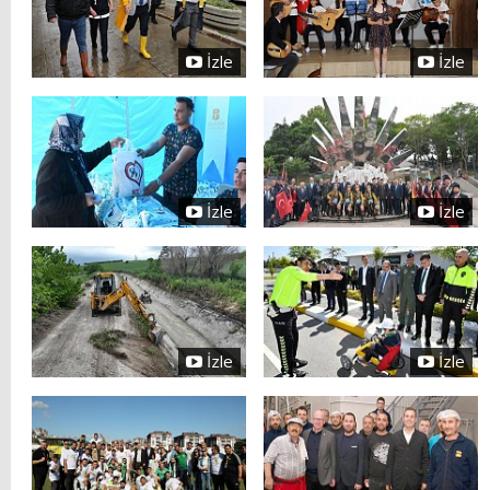
İzle
İzle
İzle
İzle
İzle
İzle