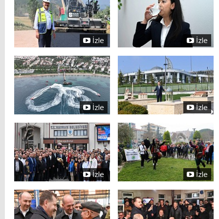
İzle
İzle
İzle
İzle
İzle
İzle