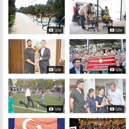
İzle
İzle
İzle
İzle
İzle
İzle