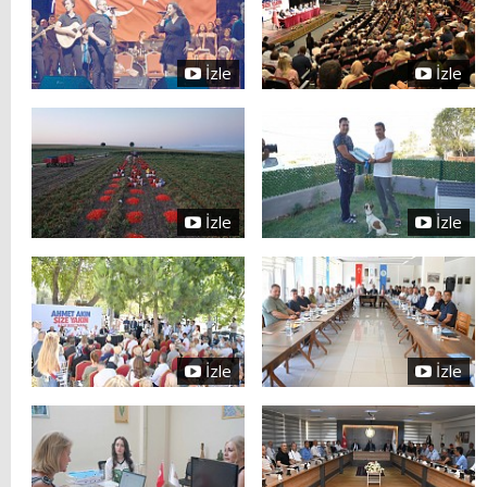
İzle
İzle
İzle
İzle
İzle
İzle