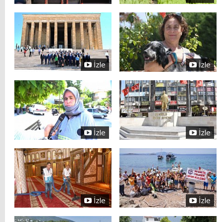
İzle
İzle
İzle
İzle
İzle
İzle