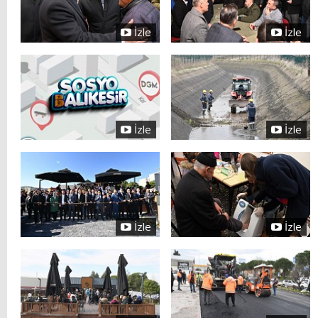
İzle
İzle
İzle
İzle
İzle
İzle