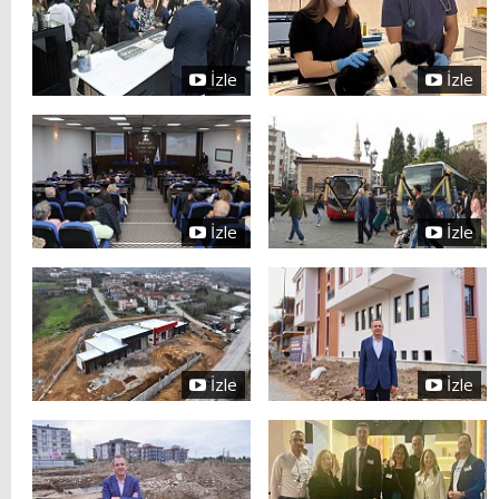
İzle
İzle
İzle
İzle
İzle
İzle