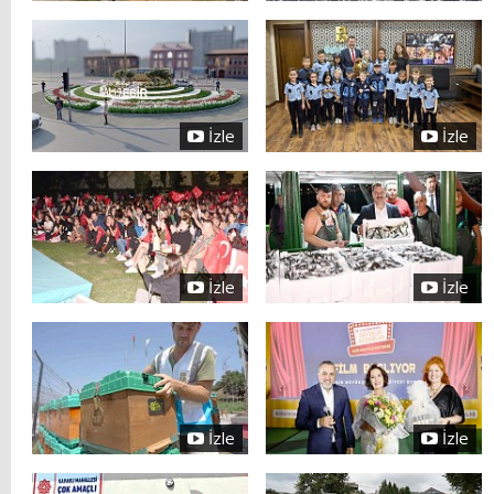
İzle
İzle
İzle
İzle
İzle
İzle