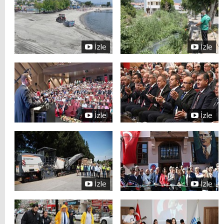
İzle
İzle
İzle
İzle
İzle
İzle