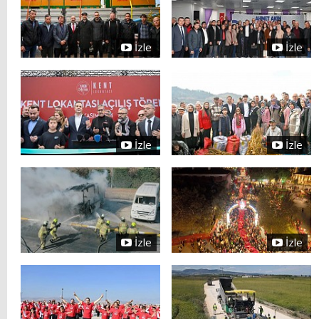
İzle
İzle
İzle
İzle
İzle
İzle