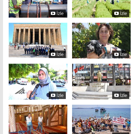
İzle
İzle
İzle
İzle
İzle
İzle