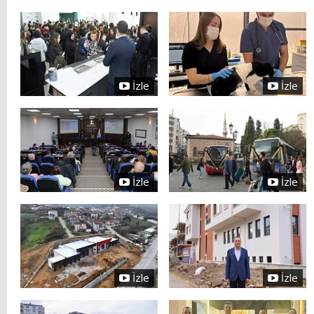
İzle
İzle
İzle
İzle
İzle
İzle