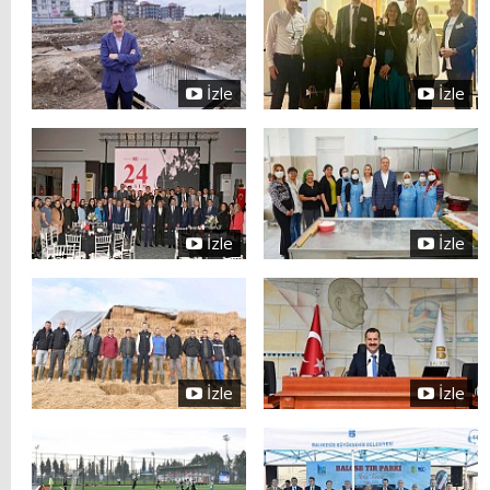
İzle
İzle
İzle
İzle
İzle
İzle