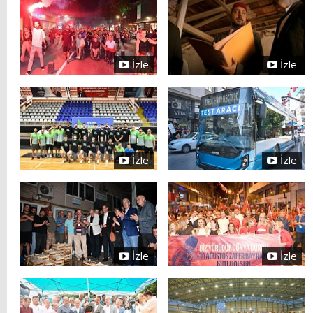
İzle
İzle
İzle
İzle
İzle
İzle