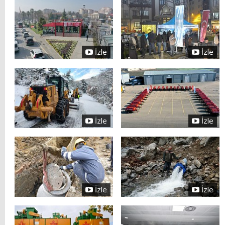
İzle
İzle
İzle
İzle
İzle
İzle