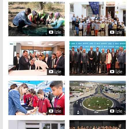
İzle
İzle
İzle
İzle
İzle
İzle