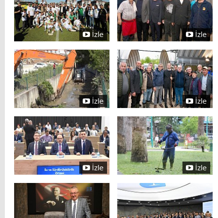
İzle
İzle
İzle
İzle
İzle
İzle