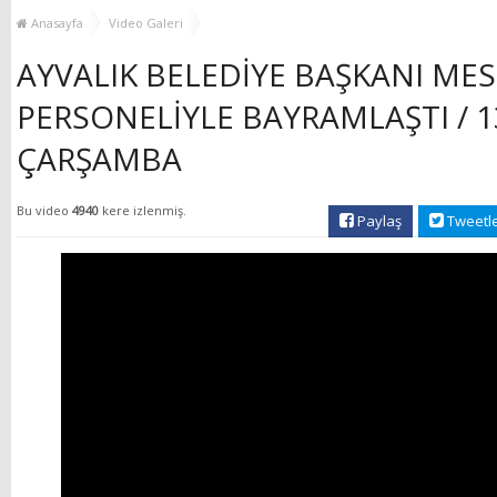
GÜÇLENDİRİYOR!
KEŞFEDİYOR
Anasayfa
Video Galeri
AYVALIK BELEDİYE BAŞKANI MES
PERSONELİYLE BAYRAMLAŞTI / 1
ÇARŞAMBA
Bu video
4940
kere izlenmiş.
Paylaş
Tweetl