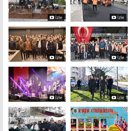
İzle
İzle
İzle
İzle
İzle
İzle