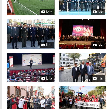
İzle
İzle
İzle
İzle
İzle
İzle