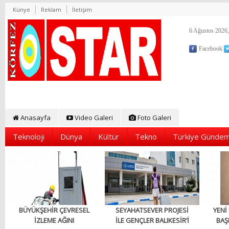
Künye
Reklam
İletişim
6 Ağustos 2026,
Facebook
Anasayfa
Video Galeri
Foto Galeri
Teknoloji
Dünya
Kültür
Tekno
Türkiye Gündem
BÜYÜKŞEHİR ÇEVRESEL
SEYAHATSEVER PROJESİ
YENİ
İZLEME AĞINI
İLE GENÇLER BALIKESİR’İ
BAŞ