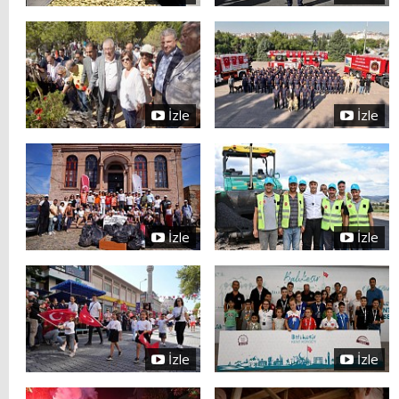
İzle
İzle
İzle
İzle
İzle
İzle