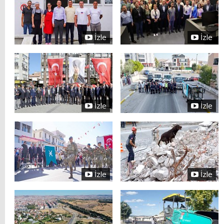
İzle
İzle
İzle
İzle
İzle
İzle