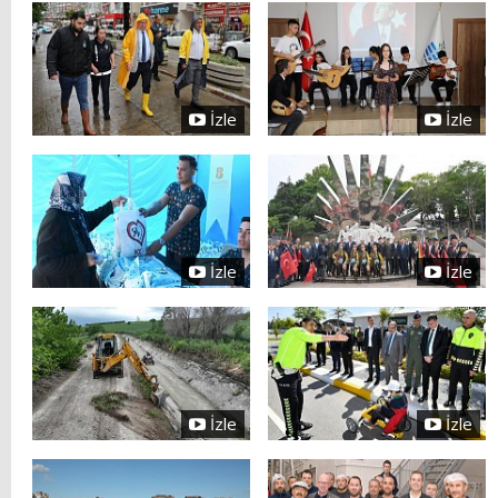
İzle
İzle
İzle
İzle
İzle
İzle