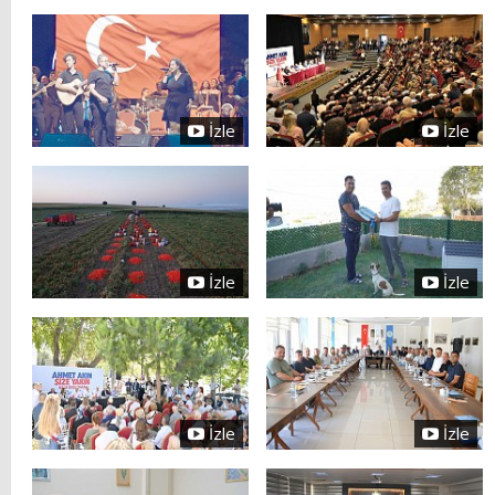
İzle
İzle
İzle
İzle
İzle
İzle