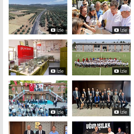
İzle
İzle
İzle
İzle
İzle
İzle