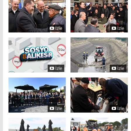
İzle
İzle
İzle
İzle
İzle
İzle