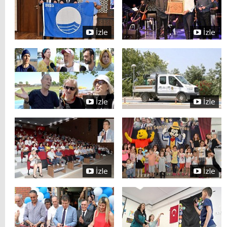
İzle
İzle
İzle
İzle
İzle
İzle