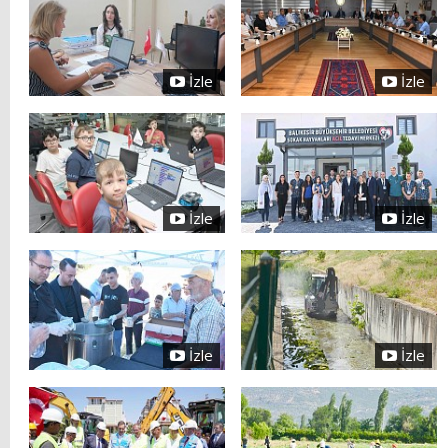
İzle
İzle
İzle
İzle
İzle
İzle