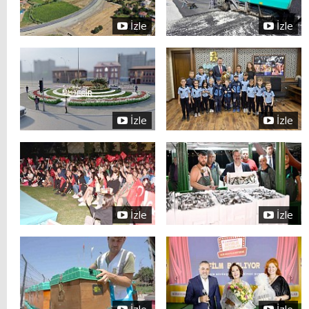
İzle
İzle
İzle
İzle
İzle
İzle