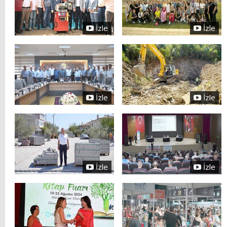
İzle
İzle
İzle
İzle
İzle
İzle