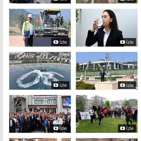
İzle
İzle
İzle
İzle
İzle
İzle