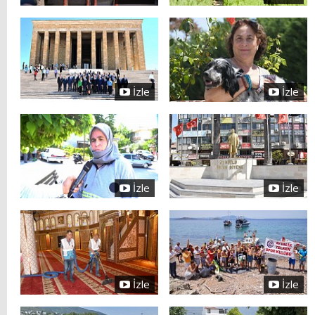
İzle
İzle
İzle
İzle
İzle
İzle