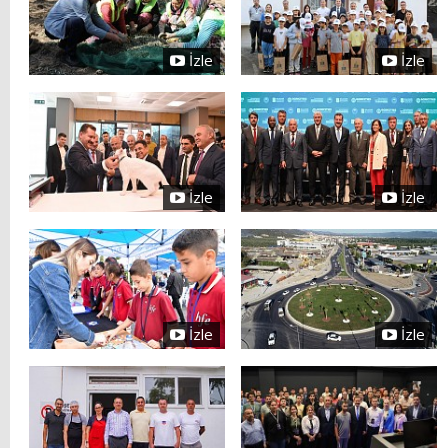
İzle
İzle
İzle
İzle
İzle
İzle