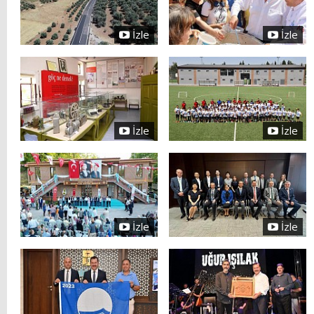
İzle
İzle
İzle
İzle
İzle
İzle