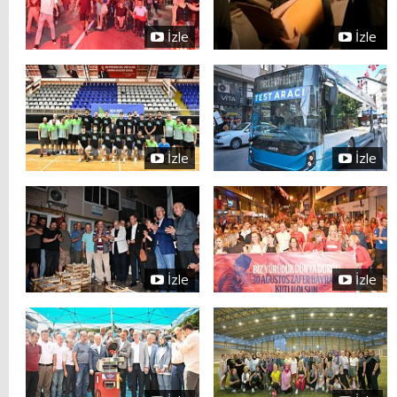
İzle
İzle
İzle
İzle
İzle
İzle