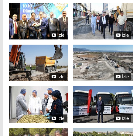
İzle
İzle
İzle
İzle
İzle
İzle