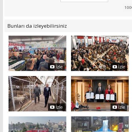
Bunları da izleyebilirsiniz
İzle
İzle
İzle
İzle