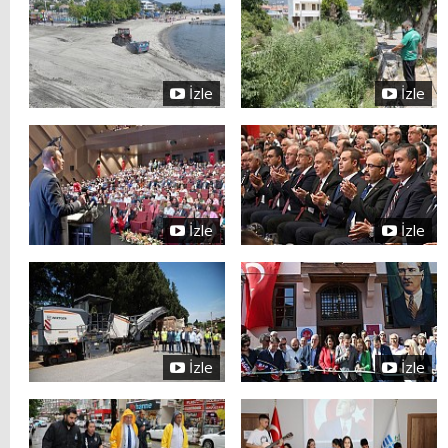
İzle
İzle
İzle
İzle
İzle
İzle