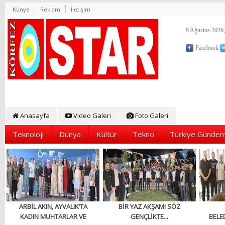
Künye
Reklam
İletişim
9 Ağustos 2026,
Facebook
Anasayfa
Video Galeri
Foto Galeri
Teknoloji
Dünya
Kültür
Tekno
Türkiye Gündem
ARBİL AKIN, AYVALIK’TA
BİR YAZ AKŞAMI SÖZ
KADIN MUHTARLAR VE
GENÇLİKTE...
BELED