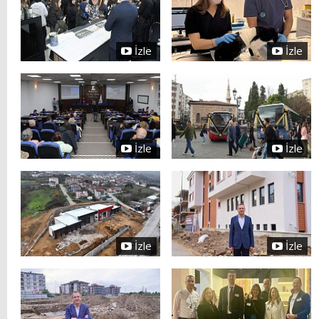
İzle
İzle
İzle
İzle
İzle
İzle