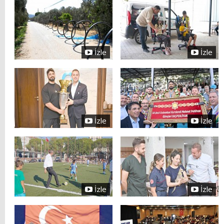
İzle
İzle
İzle
İzle
İzle
İzle