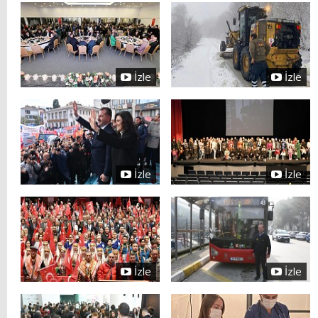
İzle
İzle
İzle
İzle
İzle
İzle