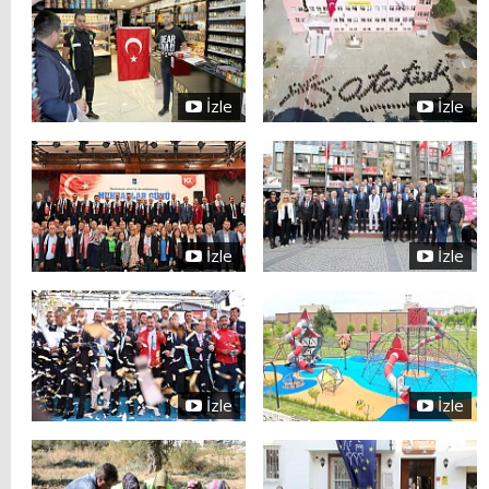
İzle
İzle
İzle
İzle
İzle
İzle