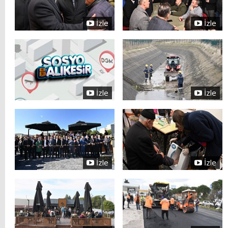
İzle
İzle
İzle
İzle
İzle
İzle