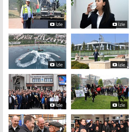
İzle
İzle
İzle
İzle
İzle
İzle