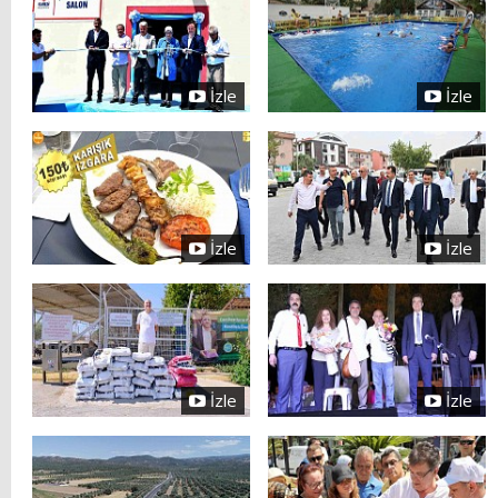
İzle
İzle
İzle
İzle
İzle
İzle