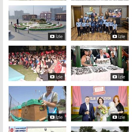
İzle
İzle
İzle
İzle
İzle
İzle