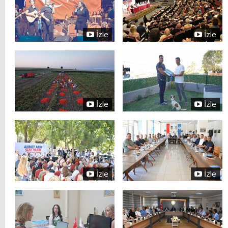
İzle
İzle
İzle
İzle
İzle
İzle