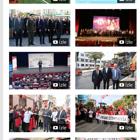
İzle
İzle
İzle
İzle
İzle
İzle