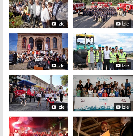
İzle
İzle
İzle
İzle
İzle
İzle