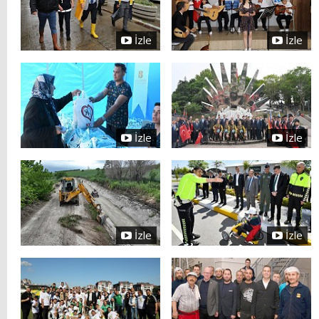
İzle
İzle
İzle
İzle
İzle
İzle