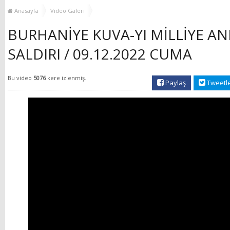
MUHTAR EŞLERİYLE
TOP
Anasayfa
Video Galeri
BULUŞTU
BURHANİYE KUVA-YI MİLLİYE AN
SALDIRI / 09.12.2022 CUMA
Bu video
5076
kere izlenmiş.
Paylaş
Tweetl