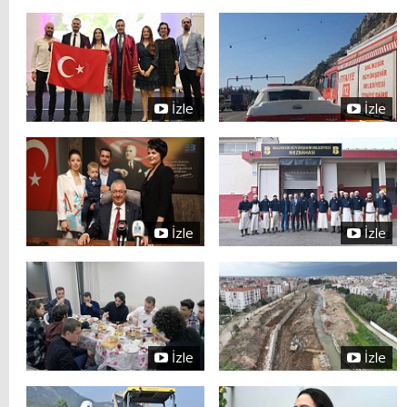
İzle
İzle
İzle
İzle
İzle
İzle