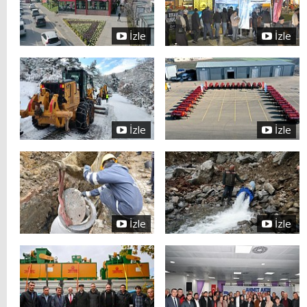
İzle
İzle
İzle
İzle
İzle
İzle