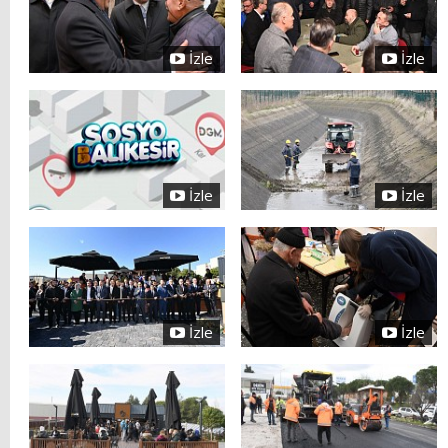
İzle
İzle
İzle
İzle
İzle
İzle