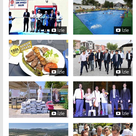
İzle
İzle
İzle
İzle
İzle
İzle