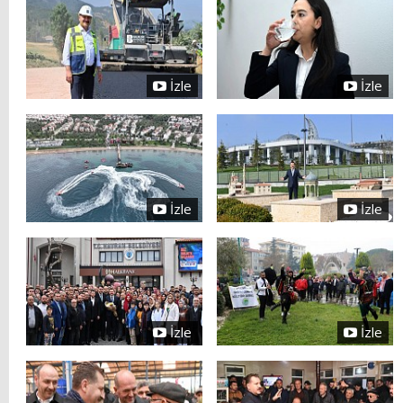
İzle
İzle
İzle
İzle
İzle
İzle