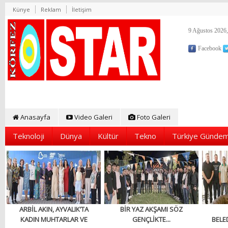
Künye
Reklam
İletişim
9 Ağustos 2026,
Facebook
Anasayfa
Video Galeri
Foto Galeri
Teknoloji
Dünya
Kültür
Tekno
Türkiye Gündem
ARBİL AKIN, AYVALIK’TA
BİR YAZ AKŞAMI SÖZ
KADIN MUHTARLAR VE
GENÇLİKTE...
BELED