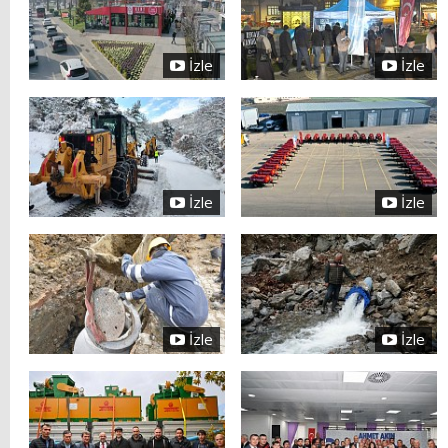
İzle
İzle
İzle
İzle
İzle
İzle