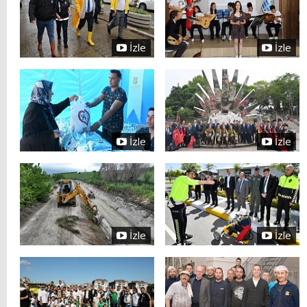
İzle
İzle
İzle
İzle
İzle
İzle