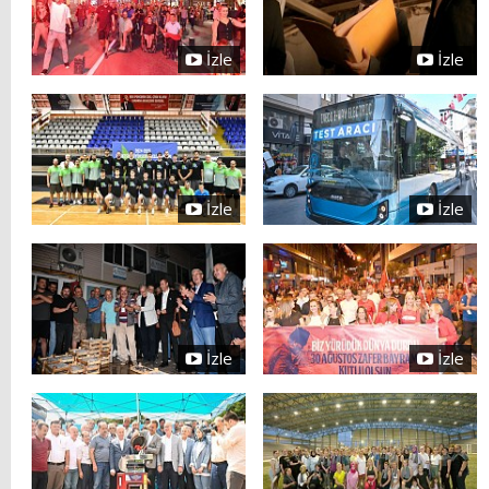
İzle
İzle
İzle
İzle
İzle
İzle