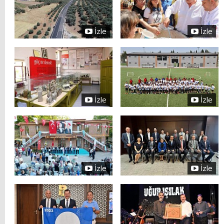
İzle
İzle
İzle
İzle
İzle
İzle