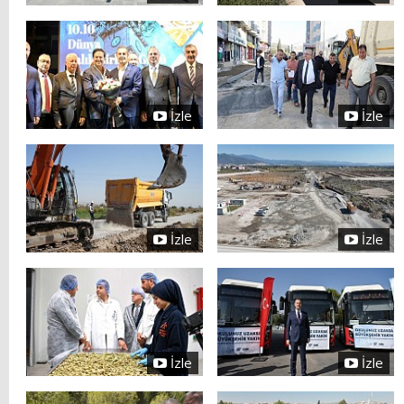
İzle
İzle
İzle
İzle
İzle
İzle