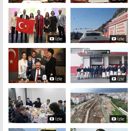
İzle
İzle
İzle
İzle
İzle
İzle