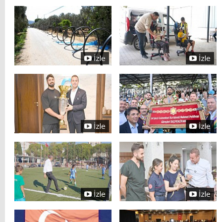
İzle
İzle
İzle
İzle
İzle
İzle