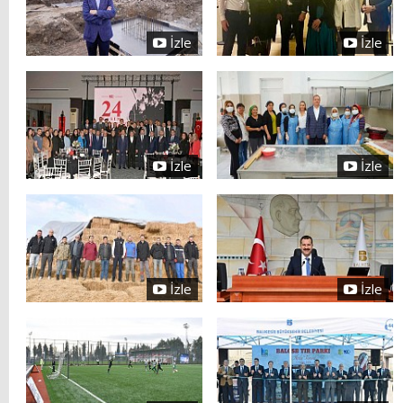
İzle
İzle
İzle
İzle
İzle
İzle