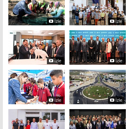
İzle
İzle
İzle
İzle
İzle
İzle