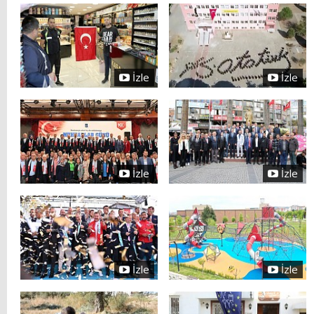
İzle
İzle
İzle
İzle
İzle
İzle