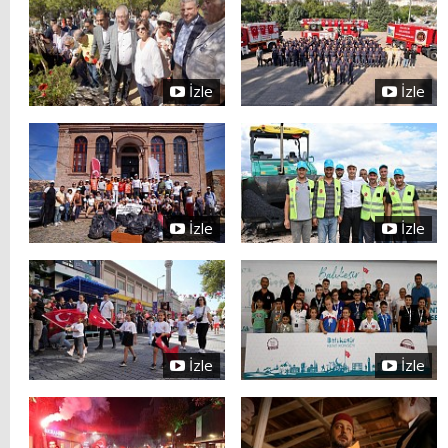
İzle
İzle
İzle
İzle
İzle
İzle