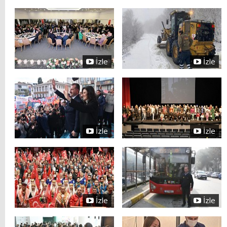
İzle
İzle
İzle
İzle
İzle
İzle