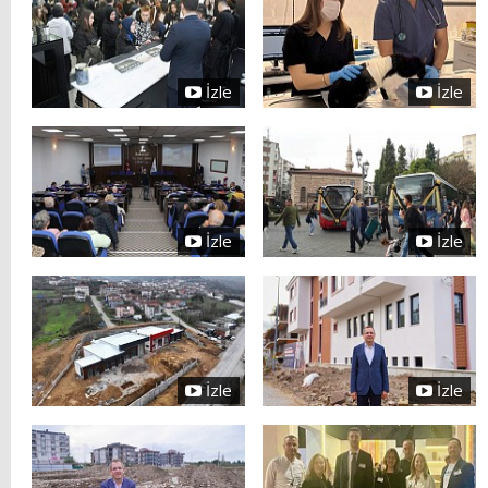
İzle
İzle
İzle
İzle
İzle
İzle