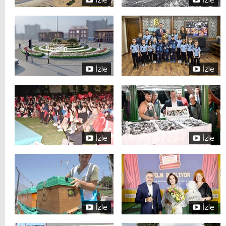
İzle
İzle
İzle
İzle
İzle
İzle