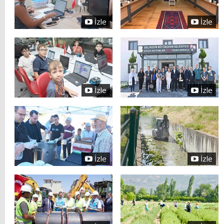
İzle
İzle
İzle
İzle
İzle
İzle