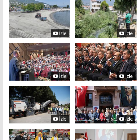
İzle
İzle
İzle
İzle
İzle
İzle