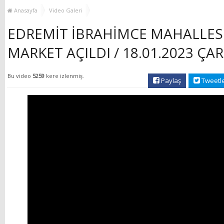
MUHTAR EŞLERİYLE
TOP
Anasayfa
Video Galeri
BULUŞTU
EDREMİT İBRAHİMCE MAHALLES
MARKET AÇILDI / 18.01.2023 Ç
Bu video
5259
kere izlenmiş.
Paylaş
Tweetl