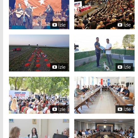
İzle
İzle
İzle
İzle
İzle
İzle