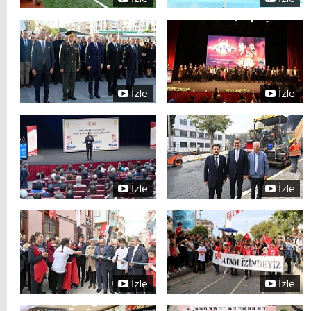
İzle
İzle
İzle
İzle
İzle
İzle