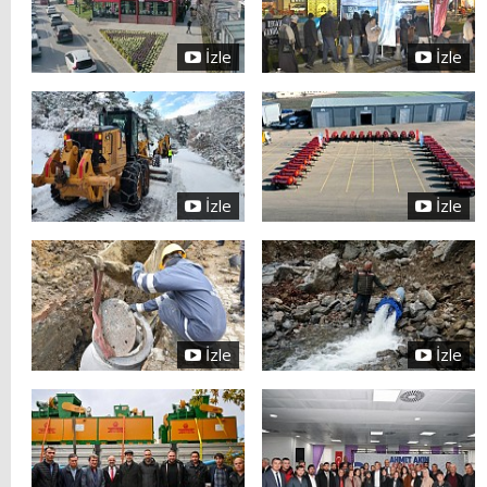
İzle
İzle
İzle
İzle
İzle
İzle