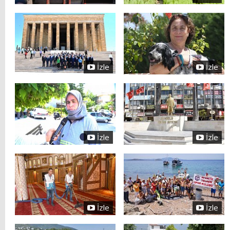
İzle
İzle
İzle
İzle
İzle
İzle