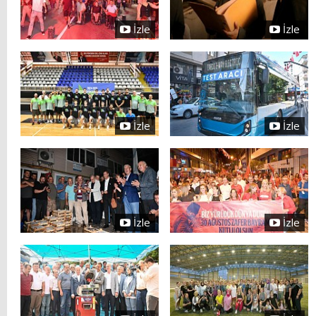
İzle
İzle
İzle
İzle
İzle
İzle