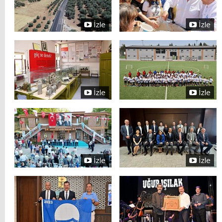
İzle
İzle
İzle
İzle
İzle
İzle