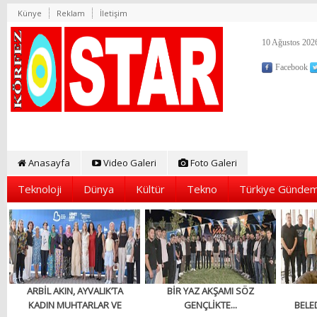
Künye
Reklam
İletişim
10 Ağustos 2026
Facebook
Anasayfa
Video Galeri
Foto Galeri
Teknoloji
Dünya
Kültür
Tekno
Türkiye Gündem
ARBİL AKIN, AYVALIK’TA
BİR YAZ AKŞAMI SÖZ
KADIN MUHTARLAR VE
GENÇLİKTE...
BELED