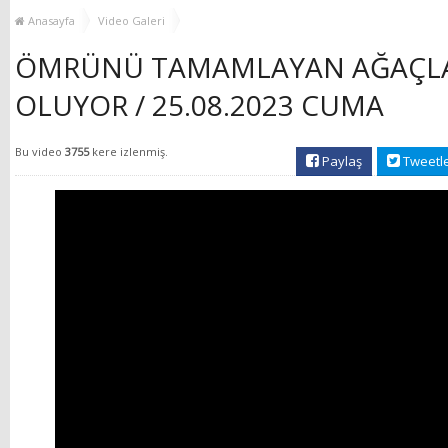
MUHTAR EŞLERİYLE
TOP
Anasayfa
Video Galeri
BULUŞTU
ÖMRÜNÜ TAMAMLAYAN AĞAÇLA
OLUYOR / 25.08.2023 CUMA
Bu video
3755
kere izlenmiş.
Paylaş
Tweetl