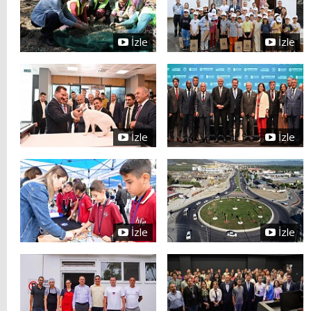
İzle
İzle
İzle
İzle
İzle
İzle