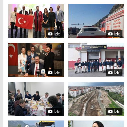
İzle
İzle
İzle
İzle
İzle
İzle