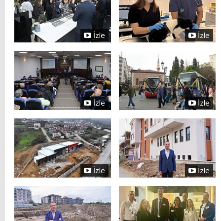
İzle
İzle
İzle
İzle
İzle
İzle