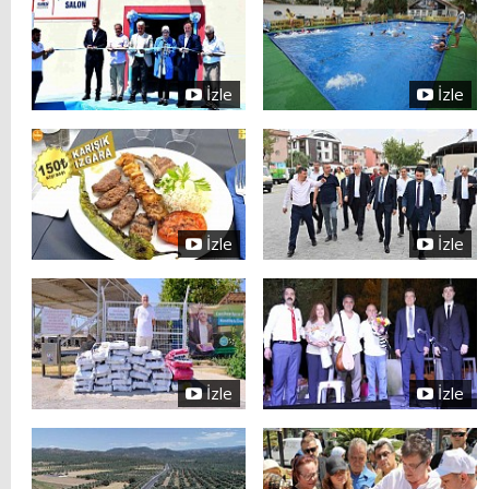
İzle
İzle
İzle
İzle
İzle
İzle