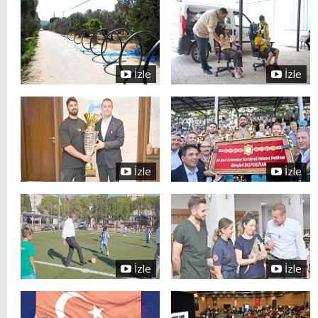
İzle
İzle
İzle
İzle
İzle
İzle