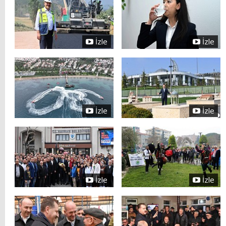
İzle
İzle
İzle
İzle
İzle
İzle