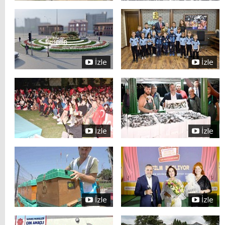
İzle
İzle
İzle
İzle
İzle
İzle