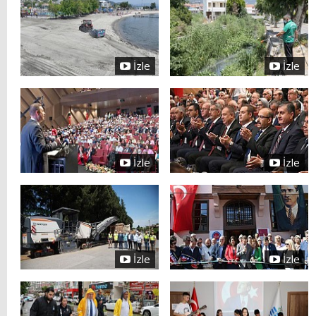
İzle
İzle
İzle
İzle
İzle
İzle