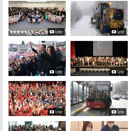
İzle
İzle
İzle
İzle
İzle
İzle