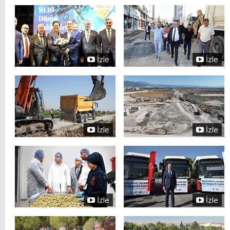
İzle
İzle
İzle
İzle
İzle
İzle