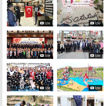
İzle
İzle
İzle
İzle
İzle
İzle