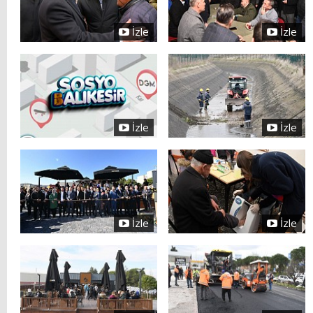
İzle
İzle
İzle
İzle
İzle
İzle