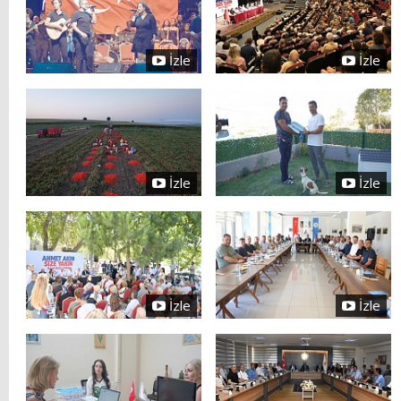
İzle
İzle
İzle
İzle
İzle
İzle