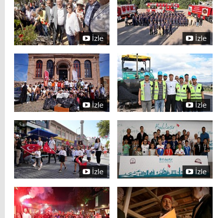
İzle
İzle
İzle
İzle
İzle
İzle