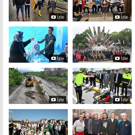
İzle
İzle
İzle
İzle
İzle
İzle