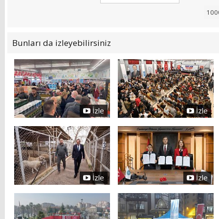
Bunları da izleyebilirsiniz
İzle
İzle
İzle
İzle