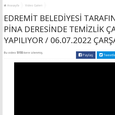
YENİ HİZMET BİNASI
Anasayfa
Video Galeri
AÇILIYOR!
EDREMİT BELEDİYESİ TARAF
PİNA DERESİNDE TEMİZLİK Ç
YAPILIYOR / 06.07.2022 ÇAR
Bu video
5155
kere izlenmiş.
Paylaş
Tweetl