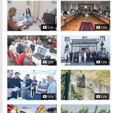
İzle
İzle
İzle
İzle
İzle
İzle