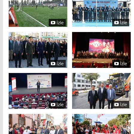
İzle
İzle
İzle
İzle
İzle
İzle