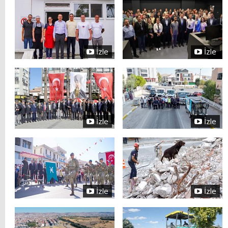
İzle
İzle
İzle
İzle
İzle
İzle