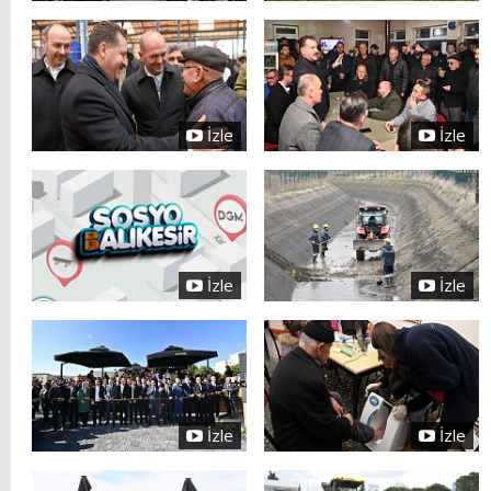
İzle
İzle
İzle
İzle
İzle
İzle