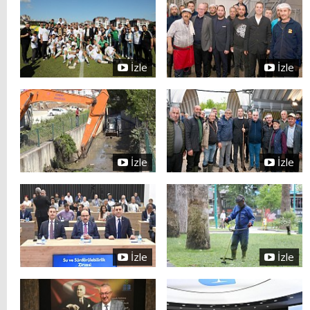
İzle
İzle
İzle
İzle
İzle
İzle