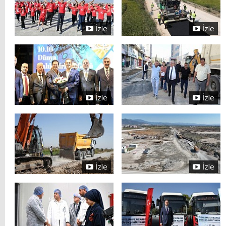
İzle
İzle
İzle
İzle
İzle
İzle