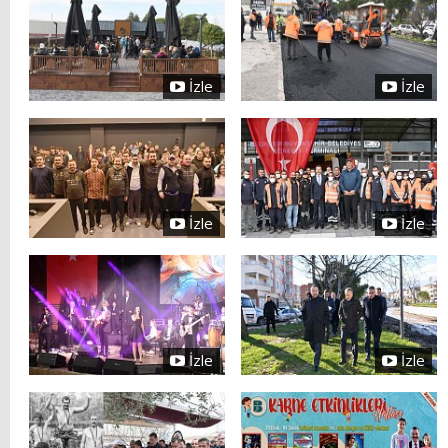
İzle
İzle
İzle
İzle
İzle
İzle