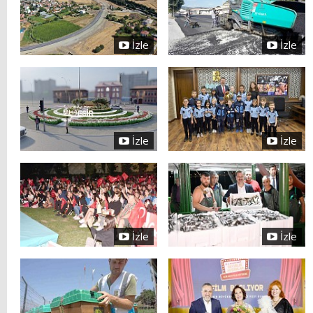
İzle
İzle
İzle
İzle
İzle
İzle