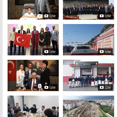
İzle
İzle
İzle
İzle
İzle
İzle