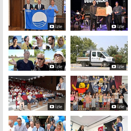
İzle
İzle
İzle
İzle
İzle
İzle