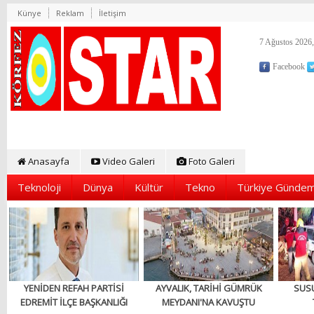
Künye
Reklam
İletişim
7 Ağustos 2026,
Facebook
Anasayfa
Video Galeri
Foto Galeri
Teknoloji
Dünya
Kültür
Tekno
Türkiye Gündem
YENİDEN REFAH PARTİSİ
AYVALIK, TARİHİ GÜMRÜK
SUS
EDREMİT İLÇE BAŞKANLIĞI
MEYDANI'NA KAVUŞTU