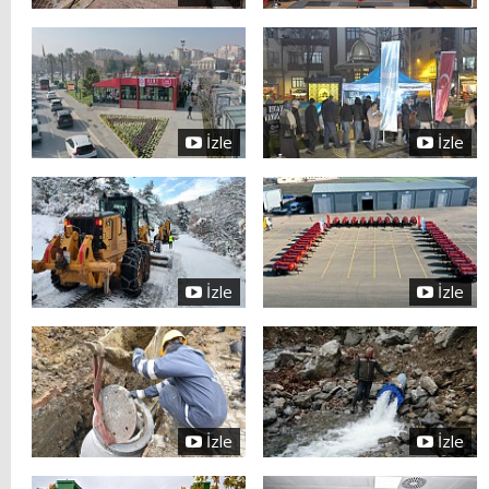
İzle
İzle
İzle
İzle
İzle
İzle