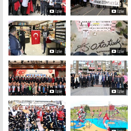
İzle
İzle
İzle
İzle
İzle
İzle