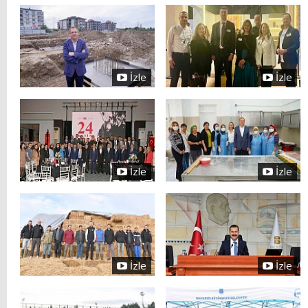
İzle
İzle
İzle
İzle
İzle
İzle