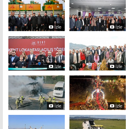
İzle
İzle
İzle
İzle
İzle
İzle