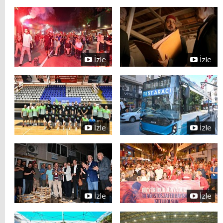
İzle
İzle
İzle
İzle
İzle
İzle