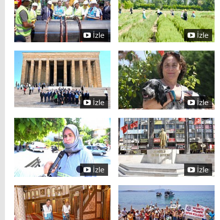
İzle
İzle
İzle
İzle
İzle
İzle