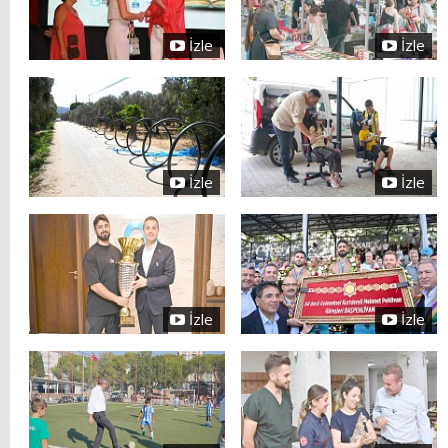
İzle
İzle
İzle
İzle
İzle
İzle