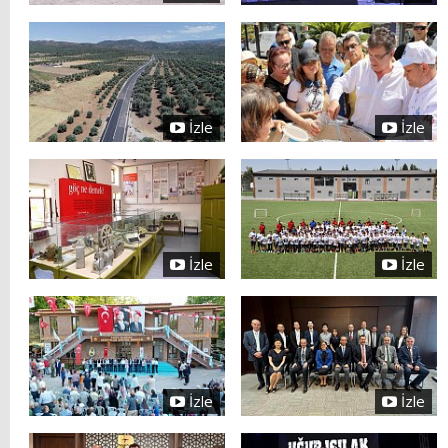
İzle
İzle
İzle
İzle
İzle
İzle