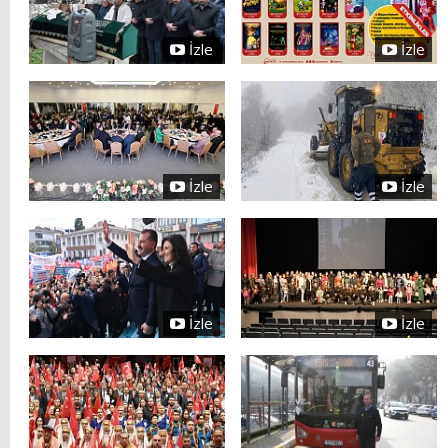
İzle
İzle
İzle
İzle
İzle
İzle