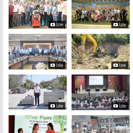
İzle
İzle
İzle
İzle
İzle
İzle