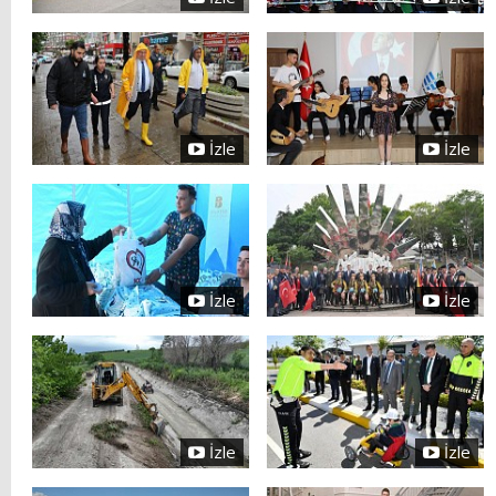
İzle
İzle
İzle
İzle
İzle
İzle